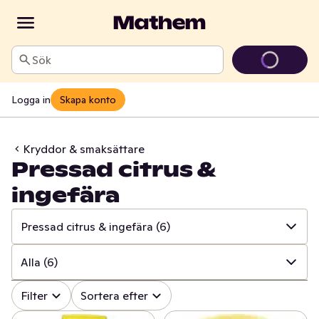
Sök
Logga in
Skapa konto
Kryddor & smaksättare
Pressad citrus &
ingefära
Pressad citrus & ingefära
(6)
✓
Alla
(645)
Alla
(6)
✓
Kryddor & örter
(226)
✓
Alla
(6)
Filter
Sortera efter