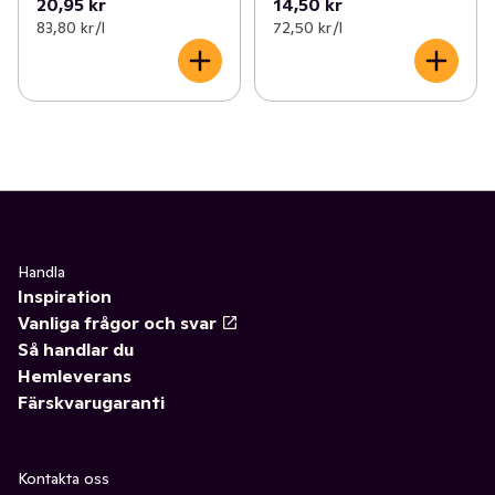
20,95 kr
14,50 kr
83,80 kr /l
72,50 kr /l
Handla
Inspiration
Vanliga frågor och svar
Så handlar du
Hemleverans
Färskvarugaranti
Kontakta oss