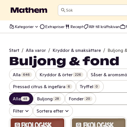
Sök
Kategorier
Extrapriser
Recept
Allt till kräftskivan
Start
/
Alla varor
/
Kryddor & smaksättare
/
Buljong 
Buljong & fond
Alla
Kryddor & örter
Såser & aromsmö
646
226
Pressad citrus & ingefära
Tryffel
6
0
Alla
Buljong
Fonder
48
28
20
Filter
Sortera efter