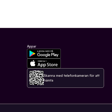
Appar
Skanna med telefonkameran för att
hämta