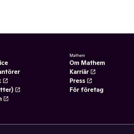
Mathem
ice
Om Mathem
antörer
Karriär
k
Press
tter)
För företag
m