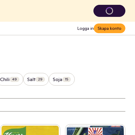
Logga in
Skapa konto
Chili
Salt
Soja
49
29
15