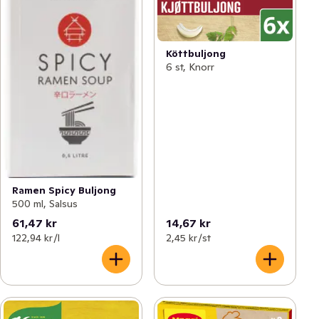
Köttbuljong
6 st, Knorr
Ramen Spicy Buljong
500 ml, Salsus
61,47 kr
14,67 kr
122,94 kr /l
2,45 kr /st