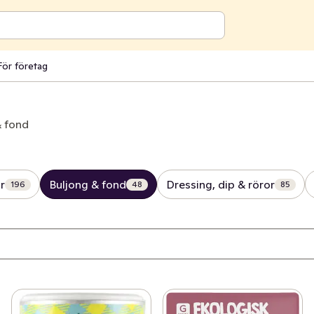
För företag
& fond
r
Buljong & fond
Dressing, dip & röror
196
48
85