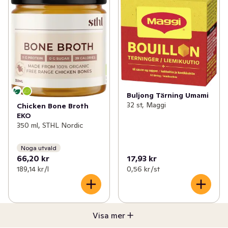
Buljong Tärning Umami
32 st, Maggi
Chicken Bone Broth
EKO
350 ml, STHL Nordic
Noga utvald
66,20 kr
17,93 kr
189,14 kr /l
0,56 kr /st
Visa mer