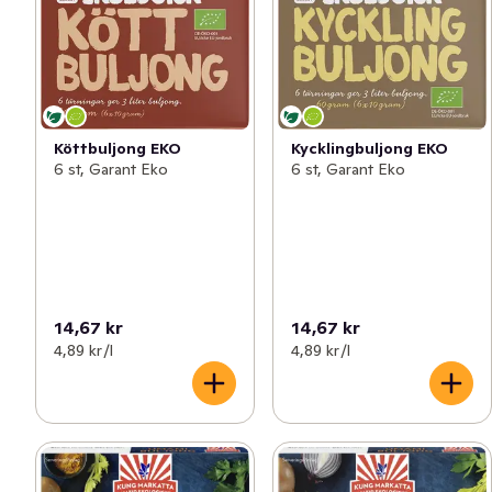
Köttbuljong EKO
Kycklingbuljong EKO
6 st, Garant Eko
6 st, Garant Eko
14,67 kr
14,67 kr
4,89 kr /l
4,89 kr /l