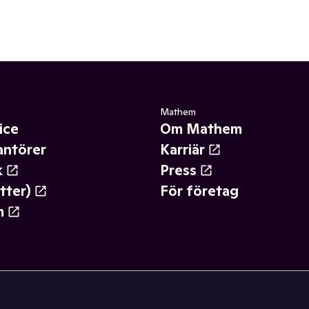
Mathem
ice
Om Mathem
antörer
Karriär
k
Press
tter)
För företag
m