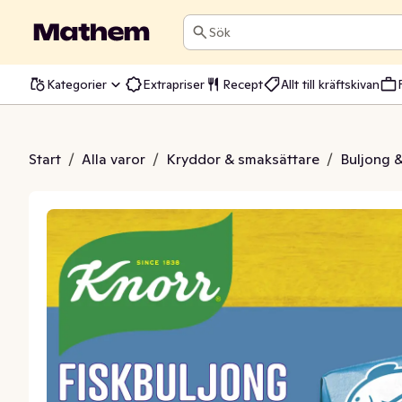
Sök
Kategorier
Extrapriser
Recept
Allt till kräftskivan
iskbuljong
Start
/
Alla varor
/
Kryddor & smaksättare
/
Buljong 