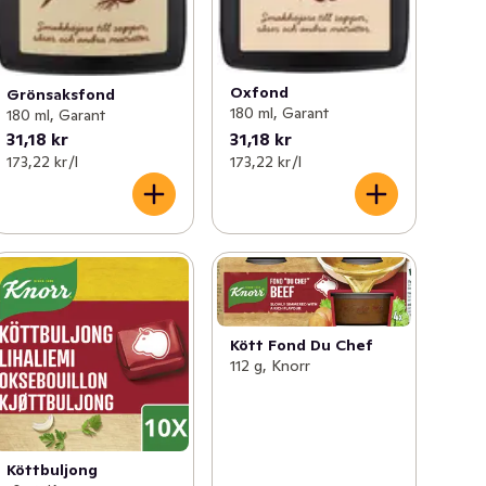
Oxfond
Grönsaksfond
180 ml, Garant
180 ml, Garant
31,18 kr
31,18 kr
173,22 kr /l
173,22 kr /l
Kött Fond Du Chef
112 g, Knorr
Köttbuljong