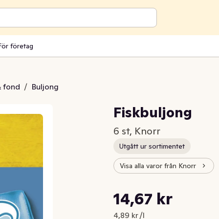
För företag
& fond
/
Buljong
Fiskbuljong
6 st, Knorr
Utgått ur sortimentet
Visa alla varor från Knorr
Styckpris: 4,89 kr /l
14,67 kr
Nuvarande pris är: 14,67 kr
4,89 kr /l