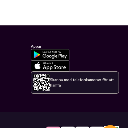
Appar
Skanna med telefonkameran för att
hämta