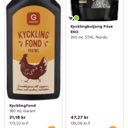
Kycklingbuljong Påse
EKO
350 ml, STHL Nordic
Kycklingfond
180 ml, Garant
31,18 kr
47,27 kr
173,22 kr /l
135,06 kr /l