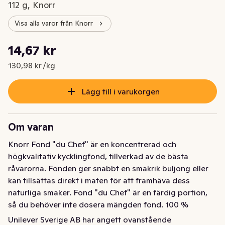
112 g, Knorr
Visa alla varor från Knorr
Styckpris: 130,98 kr /kg
14,67 kr
Nuvarande pris är: 14,67 kr
130,98 kr /kg
Lägg till i varukorgen
Om varan
Knorr Fond "du Chef" är en koncentrerad och 
högkvalitativ kycklingfond, tillverkad av de bästa 
råvarorna. Fonden ger snabbt en smakrik buljong eller 
kan tillsättas direkt i maten för att framhäva dess 
naturliga smaker. Fond "du Chef" är en färdig portion, 
så du behöver inte dosera mängden fond. 100 % 
naturliga ingredienser. I köket är allt redo – 
Unilever Sverige AB har angett ovanstående