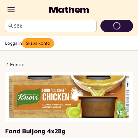
Sök
Logga in
Skapa konto
uljong 4x28g
Fonder
Fond Buljong 4x28g