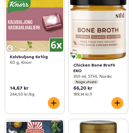
Kalvbuljong 6x10g
60 g, Knorr
Chicken Bone Broth
EKO
350 ml, STHL Nordic
Noga utvald
14,67 kr
66,20 kr
244,50 kr /kg
189,14 kr /l