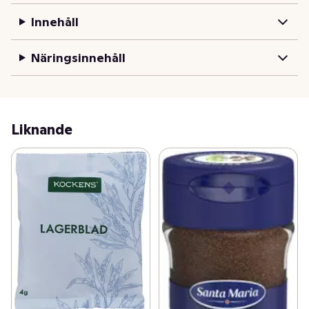
lagerblad har inte bara använts som krydda i 
Innehåll
matlagning utan också för att göra segerkransar, vilket 
man gör än idag. _x000D_

Näringsinnehåll
• Lagerblad förvaras torrt och mörkt för att bevara 
aromen längre
Liknande