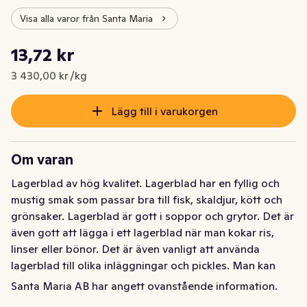
Visa alla varor från Santa Maria
Styckpris: 3 430,00 kr /kg
13,72 kr
Nuvarande pris är: 13,72 kr
3 430,00 kr /kg
Lägg till i varukorgen
Om varan
Lagerblad av hög kvalitet. Lagerblad har en fyllig och 
mustig smak som passar bra till fisk, skaldjur, kött och 
grönsaker. Lagerblad är gott i soppor och grytor. Det är 
även gott att lägga i ett lagerblad när man kokar ris, 
linser eller bönor. Det är även vanligt att använda 
lagerblad till olika inläggningar och pickles. Man kan 
t.om. använda lagerblad för att krydda sylt! Lagerblad 
Santa Maria AB har angett ovanstående information.
kommer från lagerbärsträdet och växtens aromatiska 