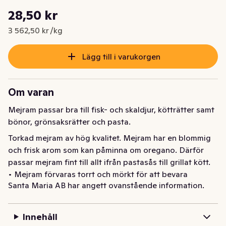
Styckpris: 3 562,50 kr /kg
28,50 kr
Nuvarande pris är: 28,50 kr
3 562,50 kr /kg
Lägg till i varukorgen
Om varan
Mejram passar bra till fisk- och skaldjur, kötträtter samt 
bönor, grönsaksrätter och pasta.
Torkad mejram av hög kvalitet. Mejram har en blommig 
och frisk arom som kan påminna om oregano. Därför 
passar mejram fint till allt ifrån pastasås till grillat kött.

• Mejram förvaras torrt och mörkt för att bevara 
Santa Maria AB har angett ovanstående information.
aromen längre

• För att få fram den goda smaken, smula gärna 
mejramen i handen
Innehåll