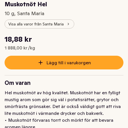
Muskotnöt Hel
10 g, Santa Maria
Visa alla varor från Santa Maria
Styckpris: 1 888,00 kr /kg
18,88 kr
Nuvarande pris är: 18,88 kr
1 888,00 kr /kg
Lägg till i varukorgen
Om varan
Hel muskotnöt av hög kvalitet. Muskotnöt har en fylligt 
mustig arom som gör sig väl i potatisrätter, grytor och 
smörfrästa grönsaker. Det är också väldigt gott att riva 
lite muskotnöt i värmande drycker och bakverk.

• Muskotnöt förvaras torrt och mörkt för att bevara 
aromen längre