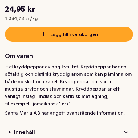
Styckpris: 1 084,78 kr /kg
24,95 kr
Nuvarande pris är: 24,95 kr
1 084,78 kr /kg
Lägg till i varukorgen
Om varan
Hel kryddpeppar av hög kvalitet. Kryddpeppar har en 
sötaktig och distinkt kryddig arom som kan påminna om 
både muskot och kanel. Kryddpeppar passar till 
mustiga grytor och stuvningar. Kryddpeppar är ett 
vanligt inslag i indisk och karibisk matlagning, 
tillexempel i jamaikansk 'jerk'. 

• Kryddpeppar förvaras mörkt och svalt för att bevara 
Santa Maria AB har angett ovanstående information.
aromen längre
Innehåll