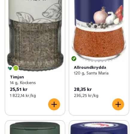
Allroundkrydda
120 g, Santa Maria
Timjan
14 g, Kockens
25,51 kr
28,35 kr
1 822,14 kr /kg
236,25 kr /kg