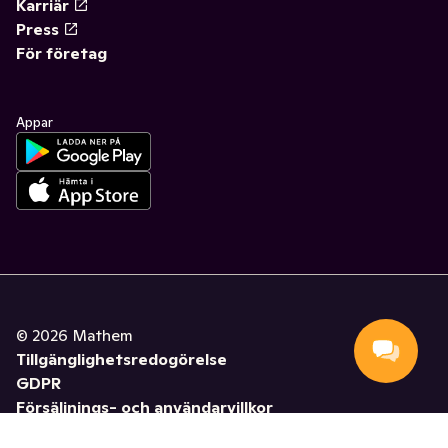
Karriär
Press
För företag
Appar
©
2026
Mathem
Tillgänglighetsredogörelse
GDPR
Försäljnings- och användarvillkor
Hantera cookies