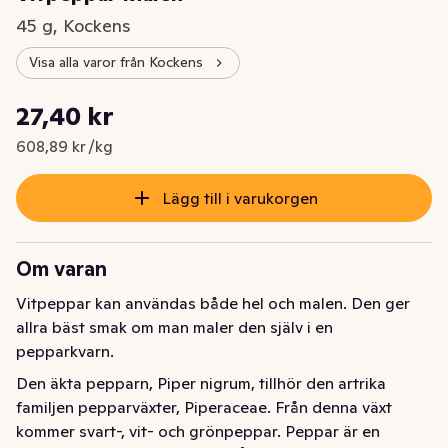
45 g, Kockens
Visa alla varor från Kockens
Styckpris: 608,89 kr /kg
27,40 kr
Nuvarande pris är: 27,40 kr
608,89 kr /kg
Lägg till i varukorgen
Om varan
Vitpeppar kan användas både hel och malen. Den ger 
allra bäst smak om man maler den själv i en 
pepparkvarn.
Den äkta pepparn, Piper nigrum, tillhör den artrika 
familjen pepparväxter, Piperaceae. Från denna växt 
kommer svart-, vit- och grönpeppar. Peppar är en 