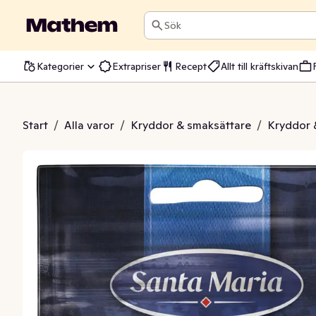
Sök
Kategorier
Extrapriser
Recept
Allt till kräftskivan
apsfrö Brunt
Start
/
Alla varor
/
Kryddor & smaksättare
/
Kryddor 