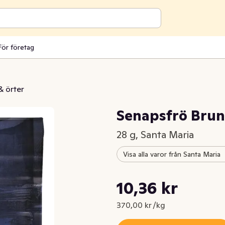
För företag
& örter
Senapsfrö Brun
28 g, Santa Maria
Visa alla varor från Santa Maria
Styckpris: 370,00 kr /kg
10,36 kr
Nuvarande pris är: 10,36 kr
370,00 kr /kg