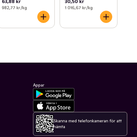
63,88 kr
30,50 kr
982,77 kr /kg
1 016,67 kr /kg
Appar
Skanna med telefonkameran för att
hämta