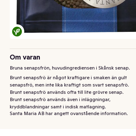
Om varan
Bruna senapsfrön, huvudingrediensen i Skånsk senap.
Brunt senapsfrö är något kraftigare i smaken än gult 
senapsfrö, men inte lika kraftigt som svart senapsfrö. 
Brunt senapsfrö används ofta till lite grövre senap. 
Brunt senapsfrö används även i inläggningar, 
kryddblandningar samt i indisk matlagning. 

Santa Maria AB har angett ovanstående information.
• Brunt senapsfrö förvaras torrt och mörkt för att 
bevara aromen längre