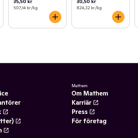
35,50 kr
30,50 kr
507,14 kr /kg
824,32 kr /kg
Mathem
ice
Om Mathem
antörer
Karriär
k
Press
tter)
För företag
m