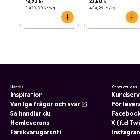
13,72 kr
32,50 kr
3 430,00 kr /kg
464,29 kr /kg
Handla
Kontakta oss
Inspiration
Kundserv
Vanliga frågor och svar
För lever
Så handlar du
Faceboo
Hemleverans
X (f.d Twi
Färskvarugaranti
Instagra