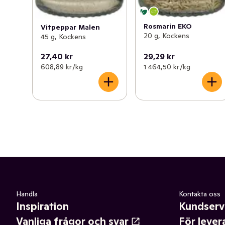
Rosmarin EKO
Vitpeppar Malen
20 g, Kockens
45 g, Kockens
27,40 kr
29,29 kr
608,89 kr /kg
1 464,50 kr /kg
Handla
Kontakta oss
Inspiration
Kundserv
Vanliga frågor och svar
För lever