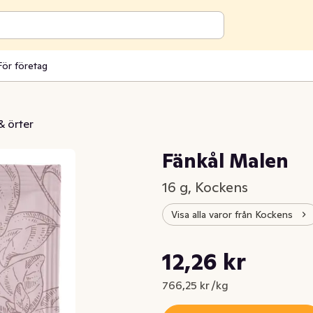
För företag
& örter
Fänkål Malen
16 g, Kockens
Visa alla varor från Kockens
Styckpris: 766,25 kr /kg
12,26 kr
Nuvarande pris är: 12,26 kr
766,25 kr /kg