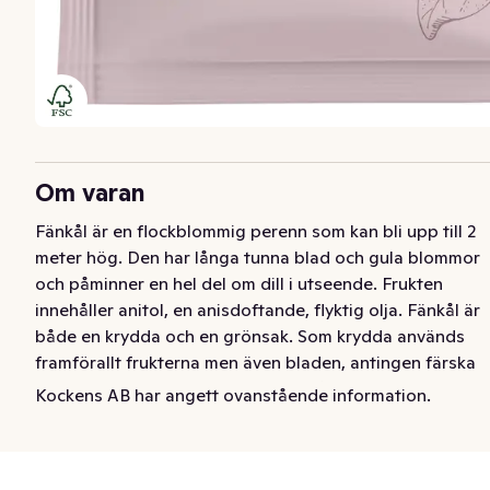
Om varan
Fänkål är en flockblommig perenn som kan bli upp till 2 
meter hög. Den har långa tunna blad och gula blommor 
och påminner en hel del om dill i utseende. Frukten 
innehåller anitol, en anisdoftande, flyktig olja. Fänkål är 
både en krydda och en grönsak. Som krydda används 
framförallt frukterna men även bladen, antingen färska 
eller torkade. Smaken är mild och påminner mycket om 
Kockens AB har angett ovanstående information.
anis. Grönsaken fänkål är ungefär stor som en knytnäve 
och denna ”knöl” kan ätas färsk i sallader, kokt, 
gratinerad eller tillagad på annat vis.