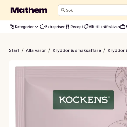
Sök
Kategorier
Extrapriser
Recept
Allt till kräftskivan
nkål Malen
Start
/
Alla varor
/
Kryddor & smaksättare
/
Kryddor 