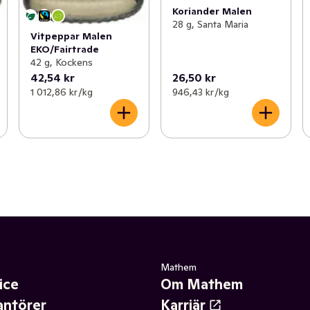
Koriander Malen
28 g, Santa Maria
Vitpeppar Malen
EKO/Fairtrade
42 g, Kockens
42,54 kr
26,50 kr
1 012,86 kr /kg
946,43 kr /kg
Mathem
ice
Om Mathem
antörer
Karriär