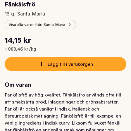
Fänkålsfrö
13 g, Santa Maria
Visa alla varor från Santa Maria
Styckpris: 1 088,46 kr /kg
14,15 kr
Nuvarande pris är: 14,15 kr
1 088,46 kr /kg
Lägg till i varukorgen
Om varan
Fänkålsfrö av hög kvalitet. Fänkålsfrö används ofta till 
att smaksätta bröd, inläggningar och grönsaksrätter. 
Fänkål är också vanligt i indisk, italiensk och 
östeuropeisk matlagning. Fänkålsfrö är till exempel en 
vanlig ingrediens i indisk curry. Liksom fullvuxet fänkål 
har fänkålsfrö en angenäm smak som påminner om 