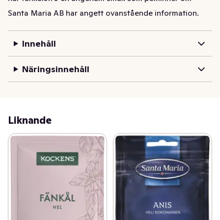
lakrits eller anis.

Santa Maria AB har angett ovanstående information.
• Fänkålsfrö förvaras mörkt och torrt för att bevara 
aromen längre
Innehåll
Näringsinnehåll
Liknande