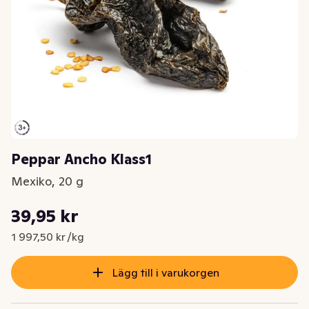
Peppar Ancho Klass1
Mexiko, 20 g
Styckpris: 1 997,50 kr /kg
39,95 kr
Nuvarande pris är: 39,95 kr
1 997,50 kr /kg
Lägg till i varukorgen