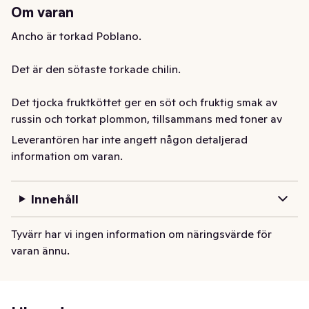
Om varan
Ancho är torkad Poblano. 

Det är den sötaste torkade chilin. 

Det tjocka fruktköttet ger en söt och fruktig smak av 
russin och torkat plommon, tillsammans med toner av 
lakrits och kaffe. 

Leverantören har inte angett någon detaljerad
information om varan.
Förutom att den passar fint i chiligrytor och BBQ-såser 
är den perfekt i söta desserter med choklad.

Innehåll
Som färsk heter den Poblano Pepper och är en av de 
Tyvärr har vi ingen information om näringsvärde för
populäraste chilifrukterna i Mexiko. Där äts den färska 
varan ännu.
varianten ofta fylld och gratinerad. 

Poblano påminner om paprika i storlek men har 
mörkgrön färg, tunnare fruktkött och mer avsmalnande 