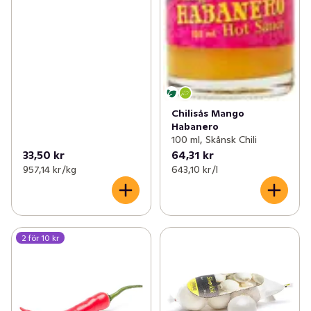
Chilisås Mango
Habanero
100 ml, Skånsk Chili
33,50 kr
64,31 kr
957,14 kr /kg
643,10 kr /l
2 för 10 kr