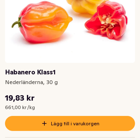
Habanero Klass1
Nederländerna, 30 g
Styckpris: 661,00 kr /kg
19,83 kr
Nuvarande pris är: 19,83 kr
661,00 kr /kg
Lägg till i varukorgen