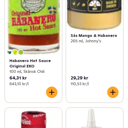
Sås Mango & Habanero
265 ml, Johnny's
Habanero Hot Sauce
Original EKO
100 ml, Skånsk Chili
64,31 kr
29,29 kr
643,10 kr /l
110,53 kr /l