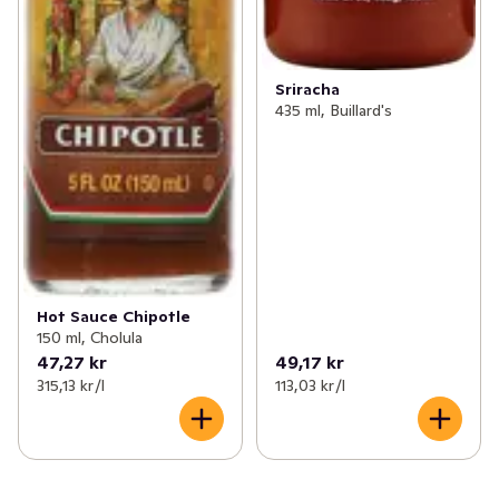
Sriracha
435 ml, Buillard's
Hot Sauce Chipotle
150 ml, Cholula
47,27 kr
49,17 kr
315,13 kr /l
113,03 kr /l