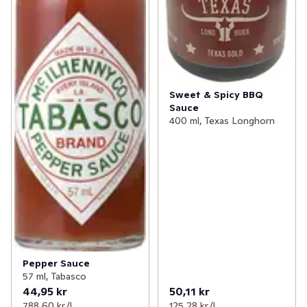
Sweet & Spicy BBQ
Sauce
400 ml, Texas Longhorn
Pepper Sauce
57 ml, Tabasco
44,95 kr
50,11 kr
788,60 kr /l
125,28 kr /l