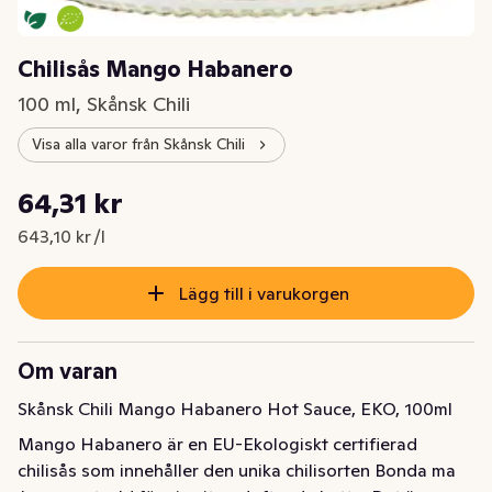
Chilisås Mango Habanero
100 ml, Skånsk Chili
Visa alla varor från Skånsk Chili
Styckpris: 643,10 kr /l
64,31 kr
Nuvarande pris är: 64,31 kr
643,10 kr /l
Lägg till i varukorgen
Om varan
Skånsk Chili Mango Habanero Hot Sauce, EKO, 100ml
Mango Habanero är en EU-Ekologiskt certifierad 
chilisås som innehåller den unika chilisorten Bonda ma 