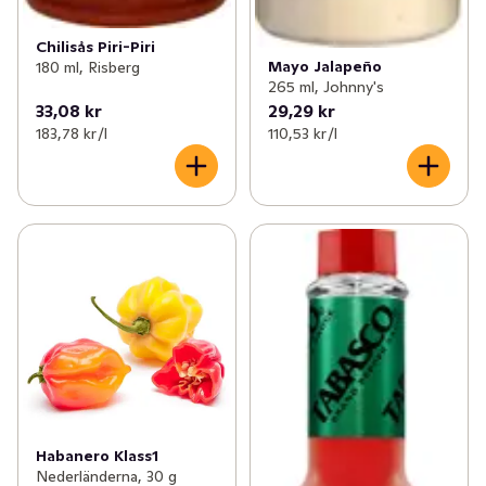
Chilisås Piri-Piri
Mayo Jalapeño
180 ml, Risberg
265 ml, Johnny's
33,08 kr
29,29 kr
183,78 kr /l
110,53 kr /l
Habanero Klass1
Nederländerna, 30 g