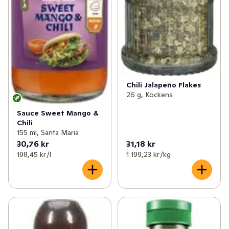
Chili Jalapeño Flakes
26 g, Kockens
Sauce Sweet Mango &
Chili
155 ml, Santa Maria
30,76 kr
31,18 kr
198,45 kr /l
1 199,23 kr /kg