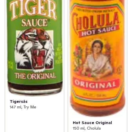
Tigersås
147 ml, Try Me
Hot Sauce Original
150 ml, Cholula