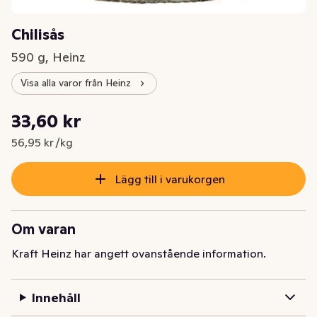
Chilisås
590 g, Heinz
Visa alla varor från Heinz
Styckpris: 56,95 kr /kg
33,60 kr
Nuvarande pris är: 33,60 kr
56,95 kr /kg
Lägg till i varukorgen
Om varan
Kraft Heinz har angett ovanstående information.
Innehåll