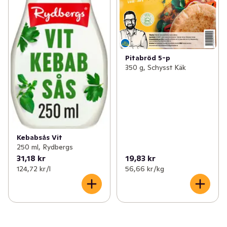
Pitabröd 5-p
350 g, Schysst Käk
Kebabsås Vit
250 ml, Rydbergs
31,18 kr
19,83 kr
124,72 kr /l
56,66 kr /kg