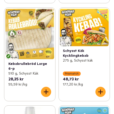
Schysst Käk
Kycklingkebab
275 g, Schysst käk
Kebabrullebröd Large
6-p
510 g, Schysst Käk
Prismatch
28,35 kr
48,73 kr
55,59 kr /kg
177,20 kr /kg