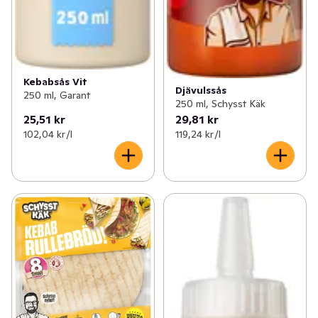
Kebabsås Vit
Djävulssås
250 ml, Garant
250 ml, Schysst Käk
25,51 kr
29,81 kr
102,04 kr /l
119,24 kr /l