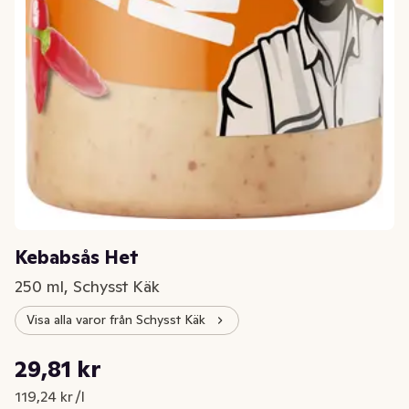
Kebabsås Het
250 ml, Schysst Käk
Visa alla varor från Schysst Käk
Styckpris: 119,24 kr /l
29,81 kr
Nuvarande pris är: 29,81 kr
119,24 kr /l