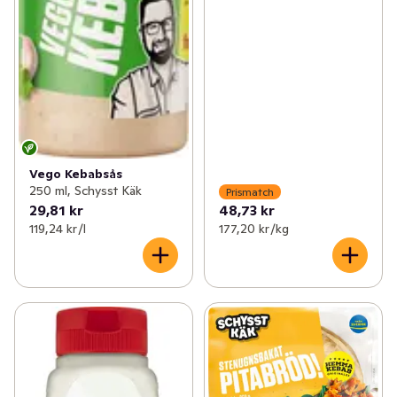
Vego Kebabsås
250 ml, Schysst Käk
Prismatch
29,81 kr
48,73 kr
119,24 kr /l
177,20 kr /kg