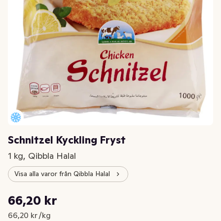
Schnitzel Kyckling Fryst
1 kg, Qibbla Halal
Visa alla varor från Qibbla Halal
Styckpris: 66,20 kr /kg
66,20 kr
Nuvarande pris är: 66,20 kr
66,20 kr /kg