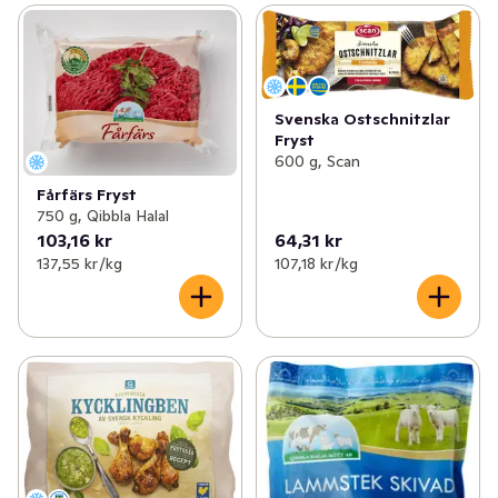
Svenska Ostschnitzlar
Fryst
600 g, Scan
Fårfärs Fryst
750 g, Qibbla Halal
103,16 kr
64,31 kr
137,55 kr /kg
107,18 kr /kg