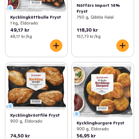
Nötfärs Import 14%
Fryst
Kycklingköttbulle Fryst
750 g, Qibbla Halal
1 kg, Eldorado
49,17 kr
118,30 kr
49,17 kr /kg
157,73 kr /kg
Kycklingbröstfilé Fryst
900 g, Eldorado
Kycklingburgare Fryst
900 g, Eldorado
74,50 kr
56,95 kr