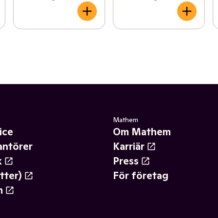
Mathem
ice
Om Mathem
antörer
Karriär
k
Press
tter)
För företag
m