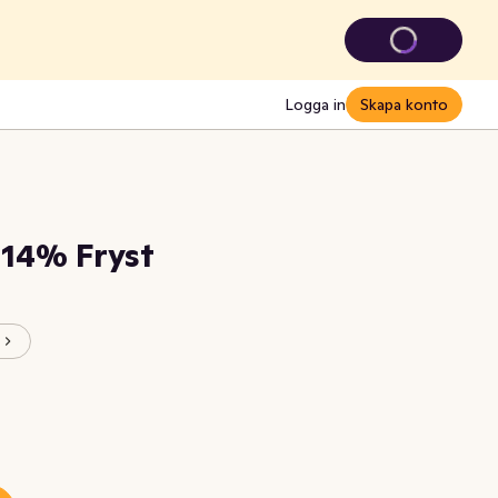
Logga in
Skapa konto
 14% Fryst