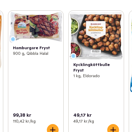
Hamburgare Fryst
900 g, Qibbla Halal
Kycklingköttbulle
Fryst
1 kg, Eldorado
99,38 kr
49,17 kr
110,42 kr /kg
49,17 kr /kg