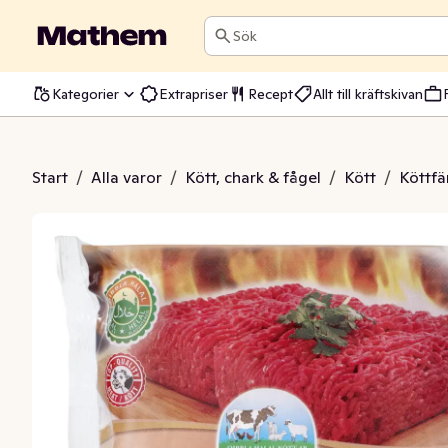
Sök
Kategorier
Extrapriser
Recept
Allt till kräftskivan
Import 14% Fryst
Start
/
Alla varor
/
Kött, chark & fågel
/
Kött
/
Köttfä