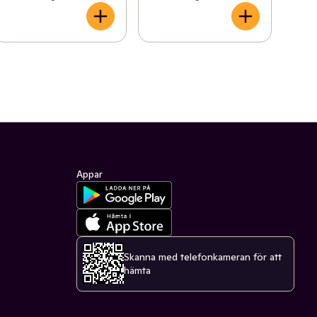
Appar
Skanna med telefonkameran för att
hämta