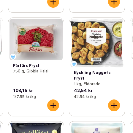
Fårfärs Fryst
750 g, Qibbla Halal
Kyckling Nuggets
Fryst
1 kg, Eldorado
103,16 kr
42,54 kr
137,55 kr /kg
42,54 kr /kg