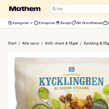
Sök
Kategorier
Extrapriser
Recept
Allt till kräftskivan
lingben Frysta
Start
/
Alla varor
/
Kött, chark & fågel
/
Kyckling & fåg