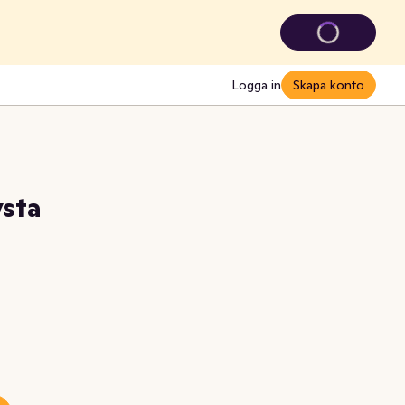
Logga in
Skapa konto
ysta