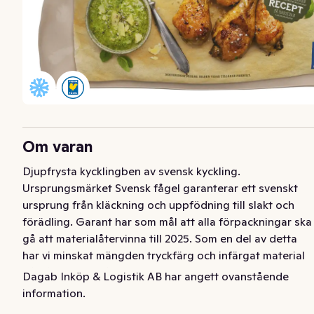
Om varan
Djupfrysta kycklingben av svensk kyckling. 
Ursprungsmärket Svensk fågel garanterar ett svenskt 
ursprung från kläckning och uppfödning till slakt och 
förädling. Garant har som mål att alla förpackningar ska 
gå att materialåtervinna till 2025. Som en del av detta 
har vi minskat mängden tryckfärg och infärgat material 
på påsarna till vår djupfrysta kyckling, vilket ökar 
Dagab Inköp & Logistik AB har angett ovanstående
återvinningsbarheten. Tack för att du sorterar som 
information.
plastförpackning.