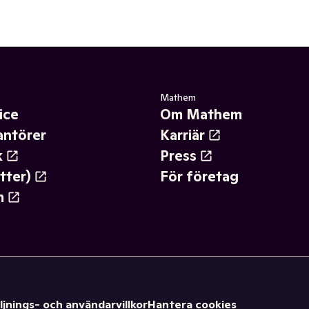
Mathem
ice
Om Mathem
antörer
Karriär
k
Press
tter)
För företag
m
ljnings- och användarvillkor
Hantera cookies