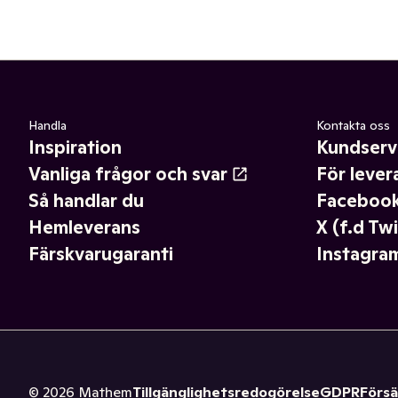
Handla
Kontakta oss
Inspiration
Kundserv
Vanliga frågor och svar
För lever
Så handlar du
Faceboo
Hemleverans
X (f.d Twi
Färskvarugaranti
Instagra
©
2026
Mathem
Tillgänglighetsredogörelse
GDPR
Försä