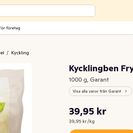
För företag
el
/
Kyckling
Kycklingben Fr
1000 g, Garant
Visa alla varor från Garant
Styckpris: 39,95 kr /kg
39,95 kr
Nuvarande pris är: 39,95 kr
39,95 kr /kg