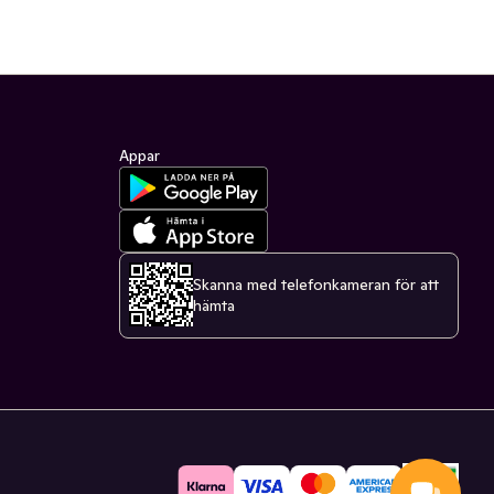
Appar
Skanna med telefonkameran för att
hämta