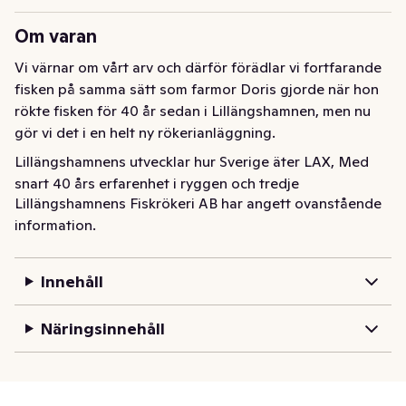
Om varan
Vi värnar om vårt arv och därför förädlar vi fortfarande 
fisken på samma sätt som farmor Doris gjorde när hon 
rökte fisken för 40 år sedan i Lillängshamnen, men nu 
gör vi det i en helt ny rökerianläggning.
Lillängshamnens utvecklar hur Sverige äter LAX, Med 
snart 40 års erfarenhet i ryggen och tredje 
Lillängshamnens Fiskrökeri AB har angett ovanstående
generationen vid rodret – Andreas och Adam – ligger 
information.
vårt fokus på att skapa nya produkter, smaker och sätt 
att äta lax och skaldjur. Vi kombinerar hantverk med 
innovation och tar fram allt från klassiker till moderna 
Innehåll
måltidslösningar. Resultatet är fisk- och 
skaldjursprodukter med hög kvalitet, hållbara råvaror 
Näringsinnehåll
och en smak som sticker ut. Varje produkt utvecklas, 
testas och kvalitetssäkras noggrant – för att leverera en 
upplevelse som fungerar i både vardag och nya 
sammanhang.