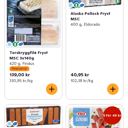
Alaska Pollock Fryst
MSC
400 g, Eldorado
Torskryggfilé Fryst
MSC 3x140g
420 g, Findus
Prismatch
139,00 kr
40,95 kr
330,95 kr /kg
102,38 kr /kg
5 för 49 kr