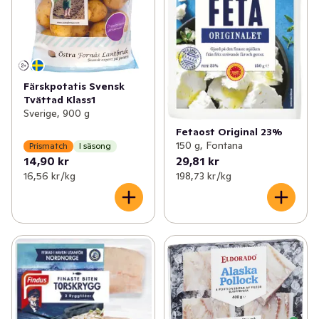
Färskpotatis Svensk
Tvättad Klass1
Sverige, 900 g
Fetaost Original 23%
150 g, Fontana
Prismatch
I säsong
14,90 kr
29,81 kr
16,56 kr /kg
198,73 kr /kg