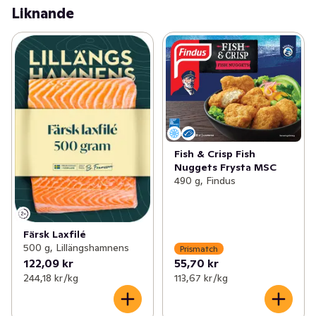
Liknande
Fish & Crisp Fish
Nuggets Frysta MSC
490 g, Findus
Färsk Laxfilé
500 g, Lillängshamnens
Prismatch
122,09 kr
55,70 kr
244,18 kr /kg
113,67 kr /kg