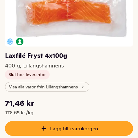
Laxfilé Fryst 4x100g
400 g, Lillängshamnens
Slut hos leverantör
Visa alla varor från Lillängshamnens
Styckpris: 178,65 kr /kg
71,46 kr
Nuvarande pris är: 71,46 kr
178,65 kr /kg
Lägg till i varukorgen