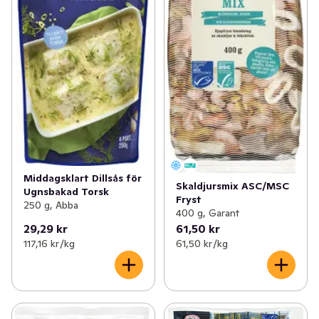
Middagsklart Dillsås för
Skaldjursmix ASC/MSC
Ugnsbakad Torsk
Fryst
250 g, Abba
400 g, Garant
29,29 kr
61,50 kr
117,16 kr /kg
61,50 kr /kg