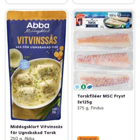
Torskfiléer MSC Fryst
3x125g
375 g, Findus
Middagsklart Vitvinssås
för Ugnsbakad Torsk
250 g, Abba
Prismatch