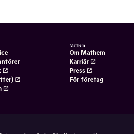
Mathem
ice
Om Mathem
antörer
Karriär
k
Press
tter)
För företag
m