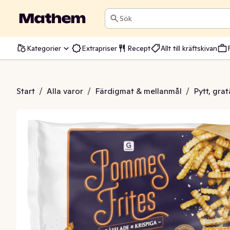
Sök
Kategorier
Extrapriser
Recept
Allt till kräftskivan
s Frites Fryst
Start
/
Alla varor
/
Färdigmat & mellanmål
/
Pytt, gr