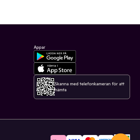
Appar
Skanna med telefonkameran för att
hämta