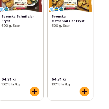
Svenska Schnitzlar
Svenska
Fryst
Ostschnitzlar Fryst
600 g, Scan
600 g, Scan
64,31 kr
64,31 kr
107,18 kr /kg
107,18 kr /kg