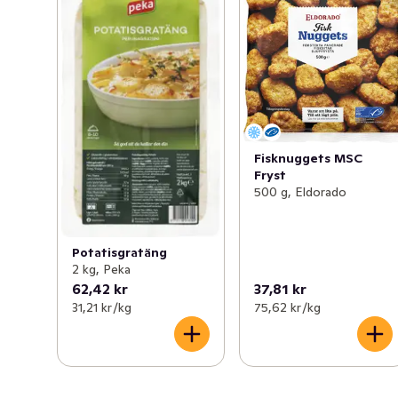
Fisknuggets MSC
Fryst
500 g, Eldorado
Potatisgratäng
2 kg, Peka
62,42 kr
37,81 kr
31,21 kr /kg
75,62 kr /kg