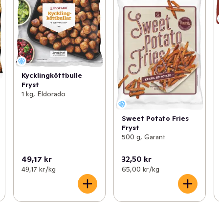
Kycklingköttbulle
Fryst
1 kg, Eldorado
Sweet Potato Fries
Fryst
500 g, Garant
49,17 kr
32,50 kr
49,17 kr /kg
65,00 kr /kg