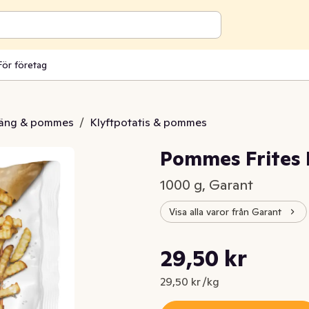
För företag
atäng & pommes
/
Klyftpotatis & pommes
Pommes Frites 
1000 g, Garant
Visa alla varor från Garant
Styckpris: 29,50 kr /kg
29,50 kr
Nuvarande pris är: 29,50 kr
29,50 kr /kg