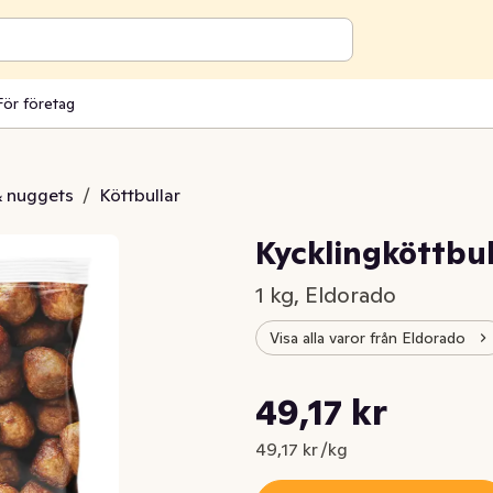
För företag
 & nuggets
/
Köttbullar
Kycklingköttbul
1 kg, Eldorado
Visa alla varor från Eldorado
Styckpris: 49,17 kr /kg
49,17 kr
Nuvarande pris är: 49,17 kr
49,17 kr /kg