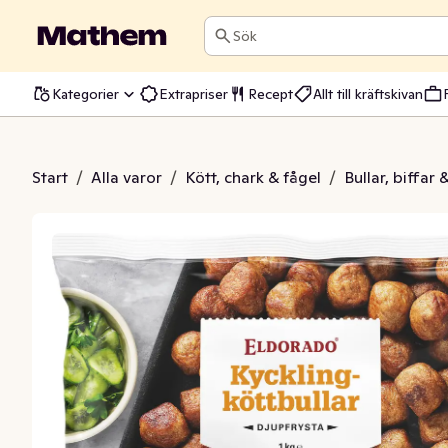
Sök
Kategorier
Extrapriser
Recept
Allt till kräftskivan
gköttbulle Fryst
Start
/
Alla varor
/
Kött, chark & fågel
/
Bullar, biffar