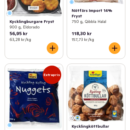
Nötfärs Import 14%
Fryst
Kycklingburgare Fryst
750 g, Qibbla Halal
900 g, Eldorado
56,95 kr
118,30 kr
63,28 kr /kg
157,73 kr /kg
Extrapris
Kycklingköttbullar