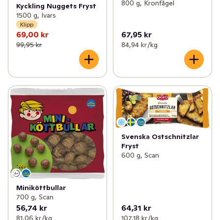
800 g, Kronfågel
Kyckling Nuggets Fryst
1500 g, Ivars
Klipp
69,00 kr
67,95 kr
99,95 kr
84,94 kr /kg
Svenska Ostschnitzlar
Fryst
600 g, Scan
Miniköttbullar
700 g, Scan
56,74 kr
64,31 kr
81,06 kr /kg
107,18 kr /kg