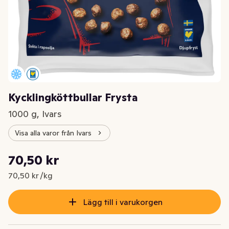
Kycklingköttbullar Frysta
1000 g, Ivars
Visa alla varor från Ivars
Styckpris: 70,50 kr /kg
70,50 kr
Nuvarande pris är: 70,50 kr
70,50 kr /kg
Lägg till i varukorgen