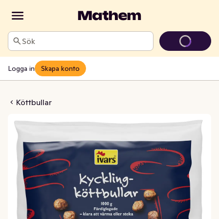
Sök
Logga in
Skapa konto
öttbullar Frysta
Köttbullar