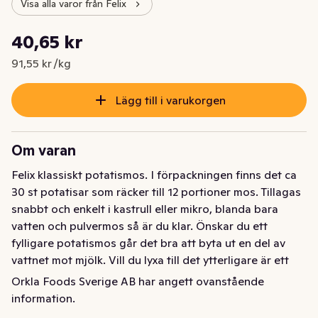
Visa alla varor från Felix
Styckpris: 91,55 kr /kg
40,65 kr
Nuvarande pris är: 40,65 kr
91,55 kr /kg
Lägg till i varukorgen
Om varan
Felix klassiskt potatismos. I förpackningen finns det ca 
30 st potatisar som räcker till 12 portioner mos. Tillagas 
snabbt och enkelt i kastrull eller mikro, blanda bara 
vatten och pulvermos så är du klar. Önskar du ett 
fylligare potatismos går det bra att byta ut en del av 
vattnet mot mjölk. Vill du lyxa till det ytterligare är ett 
tips att lägga till lite smör och hackad persilja. För att 
Orkla Foods Sverige AB har angett ovanstående
läsa mer om Felix produkter besök felix.se
information.
Felix klassiskt potatismos. I förpackningen finns det ca 