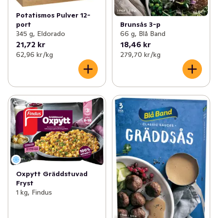
Potatismos Pulver 12-
port
Brunsås 3-p
345 g, Eldorado
66 g, Blå Band
21,72 kr
18,46 kr
62,96 kr /kg
279,70 kr /kg
Oxpytt Gräddstuvad
Fryst
1 kg, Findus