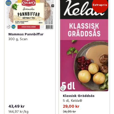
Extrapris
Mammas Pannbiffar
300 g, Scan
Klassisk Gräddsås
5 dl, Kelda®
43,49 kr
29,00 kr
144,97 kr /kg
34,95 kr