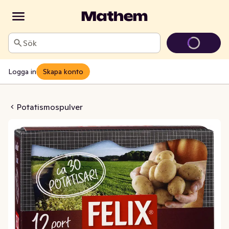
Sök
Logga in
Skapa konto
smos 12-port
Potatismospulver