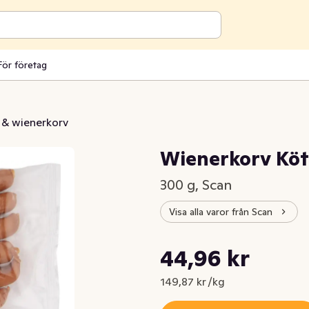
För företag
 & wienerkorv
Wienerkorv Köt
300 g, Scan
Visa alla varor från Scan
Styckpris: 149,87 kr /kg
44,96 kr
Nuvarande pris är: 44,96 kr
149,87 kr /kg