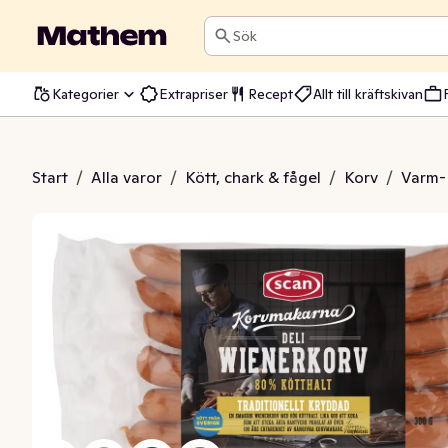
Sök
Kategorier
Extrapriser
Recept
Allt till kräftskivan
v Kötthalt 80% 6-p
Start
/
Alla varor
/
Kött, chark & fågel
/
Korv
/
Varm-