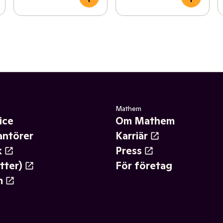
Mathem
ice
Om Mathem
antörer
Karriär
k
Press
tter)
För företag
m