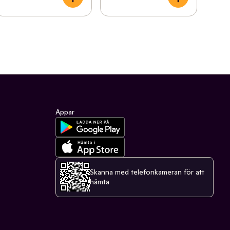
Appar
Skanna med telefonkameran för att
hämta