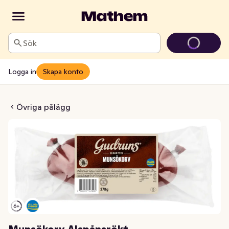
Sök
Logga in
Skapa konto
rv Alspånsrökt
Övriga pålägg