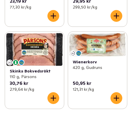
23,19 kr
29,95 kr
77,30 kr /kg
299,50 kr /kg
Wienerkorv
420 g, Gudruns
Skinka Bokvedsrökt
110 g, Pärsons
30,76 kr
50,95 kr
279,64 kr /kg
121,31 kr /kg