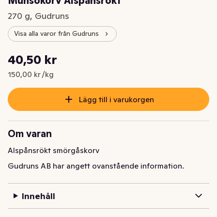
Munsökorv Alspånsrökt
270 g, Gudruns
Visa alla varor från Gudruns
Styckpris: 150,00 kr /kg
40,50 kr
Nuvarande pris är: 40,50 kr
150,00 kr /kg
Lägg till i varukorgen
Om varan
Alspånsrökt smörgåskorv
Gudruns AB har angett ovanstående information.
Innehåll