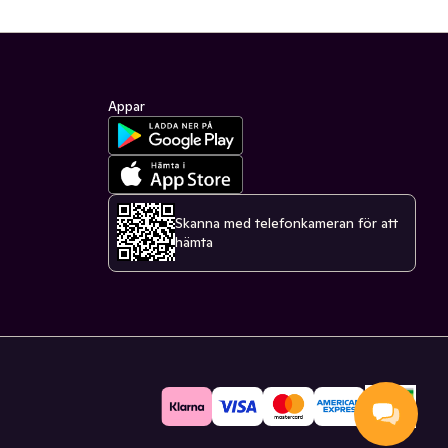
Appar
Skanna med telefonkameran för att
hämta