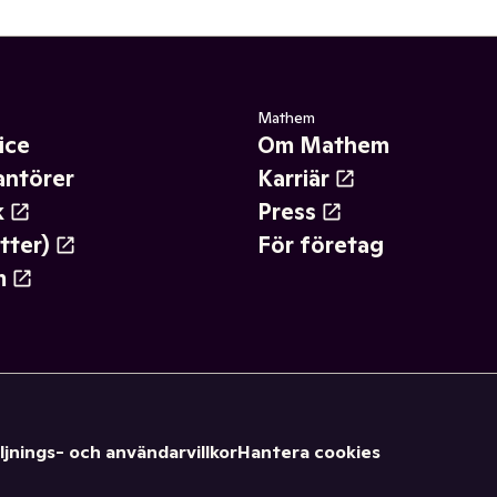
Mathem
ice
Om Mathem
antörer
Karriär
k
Press
tter)
För företag
m
ljnings- och användarvillkor
Hantera cookies