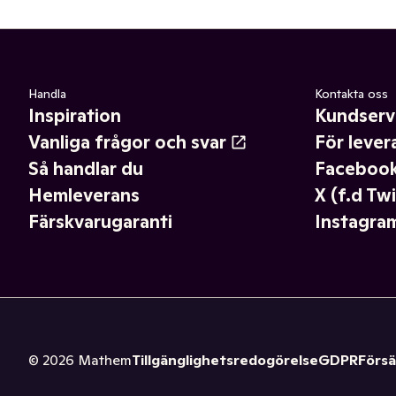
Handla
Kontakta oss
Inspiration
Kundserv
Vanliga frågor och svar
För lever
Så handlar du
Faceboo
Hemleverans
X (f.d Twi
Färskvarugaranti
Instagra
©
2026
Mathem
Tillgänglighetsredogörelse
GDPR
Försä