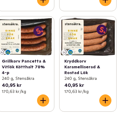
Grillkorv Pancetta &
Kryddkorv
Vitlök Kötthalt 78%
Karamelliserad &
4-p
Rostad Lök
240 g, Stensåkra
240 g, Stensåkra
40,95 kr
40,95 kr
170,63 kr /kg
170,63 kr /kg