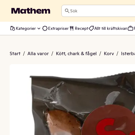
Sök
Kategorier
Extrapriser
Recept
Allt till kräftskivan
ökta Isterband
Start
/
Alla varor
/
Kött, chark & fågel
/
Korv
/
Ister