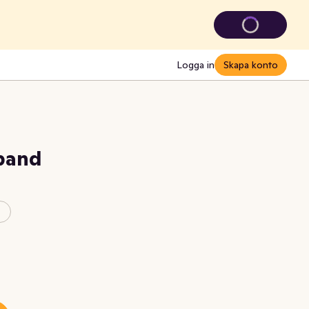
Logga in
Skapa konto
rband