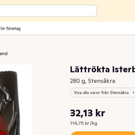
För företag
band
Lättrökta Iste
280 g, Stensåkra
Visa alla varor från Stensåkra
Styckpris: 114,75 kr /kg
32,13 kr
Nuvarande pris är: 32,13 kr
114,75 kr /kg