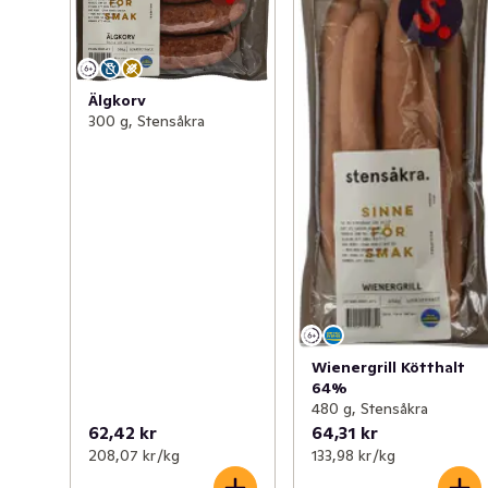
Älgkorv
300 g, Stensåkra
Wienergrill Kötthalt
64%
480 g, Stensåkra
62,42 kr
64,31 kr
208,07 kr /kg
133,98 kr /kg