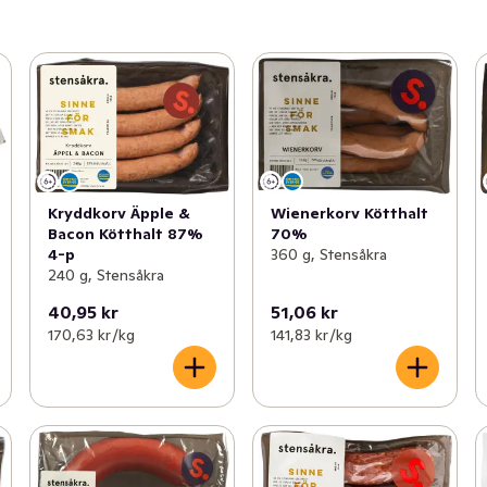
Kryddkorv Äpple &
Wienerkorv Kötthalt
Bacon Kötthalt 87%
70%
4-p
360 g, Stensåkra
240 g, Stensåkra
40,95 kr
51,06 kr
170,63 kr /kg
141,83 kr /kg