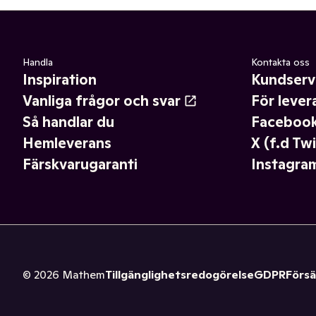
Handla
Kontakta oss
Inspiration
Kundserv
Vanliga frågor och svar
För lever
Så handlar du
Faceboo
Hemleverans
X (f.d Twi
Färskvarugaranti
Instagra
©
2026
Mathem
Tillgänglighetsredogörelse
GDPR
Försä