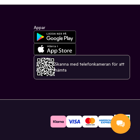
Appar
Skanna med telefonkameran för att
hämta