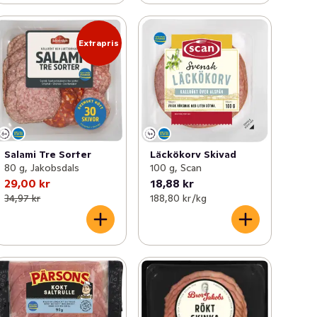
Extrapris
Salami Tre Sorter
Läckökorv Skivad
80 g, Jakobsdals
100 g, Scan
29,00 kr
18,88 kr
34,97 kr
188,80 kr /kg