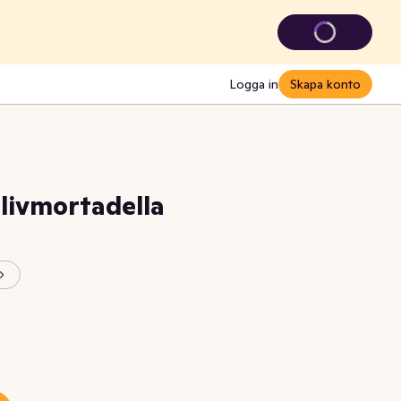
Logga in
Skapa konto
livmortadella