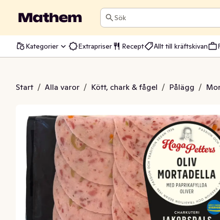
Sök
Kategorier
Extrapriser
Recept
Allt till kräftskivan
ers Olivmortadella
Start
/
Alla varor
/
Kött, chark & fågel
/
Pålägg
/
Mor