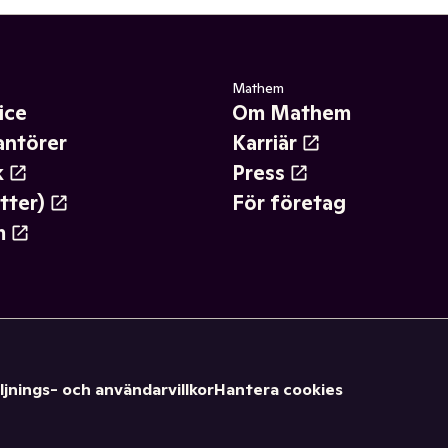
Mathem
ice
Om Mathem
antörer
Karriär
k
Press
tter)
För företag
m
ljnings- och användarvillkor
Hantera cookies