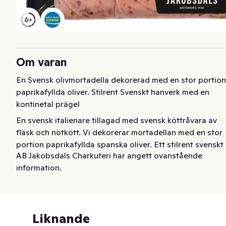
Om varan
En Svensk olivmortadella dekorerad med en stor portion 
paprikafyllda oliver. Stilrent Svenskt hanverk med en 
kontinetal prägel
En svensk italienare tillagad med svensk köttråvara av 
fläsk och nötkött. Vi dekorerar mortadellan med en stor 
portion paprikafyllda spanska oliver. Ett stilrent svenskt 
AB Jakobsdals Charkuteri har angett ovanstående
hantverk med kontinental prägel och len sälta.
information.
Liknande