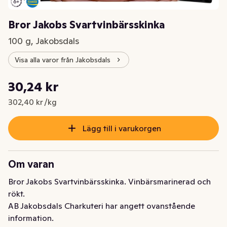
Bror Jakobs Svartvinbärsskinka
100 g, Jakobsdals
Visa alla varor från Jakobsdals
Styckpris: 302,40 kr /kg
30,24 kr
Nuvarande pris är: 30,24 kr
302,40 kr /kg
Lägg till i varukorgen
Om varan
Bror Jakobs Svartvinbärsskinka. Vinbärsmarinerad och 
rökt.
AB Jakobsdals Charkuteri har angett ovanstående
information.