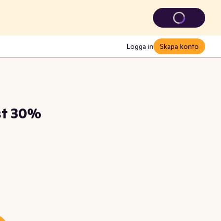
Logga in
Skapa konto
st 30%