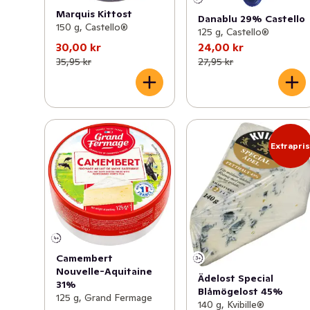
Marquis Kittost
Danablu 29% Castello
150 g, Castello®
125 g, Castello®
30,00 kr
24,00 kr
35,95 kr
27,95 kr
Extrapri
Camembert
Nouvelle-Aquitaine
Ädelost Special
31%
Blåmögelost 45%
125 g, Grand Fermage
140 g, Kvibille®