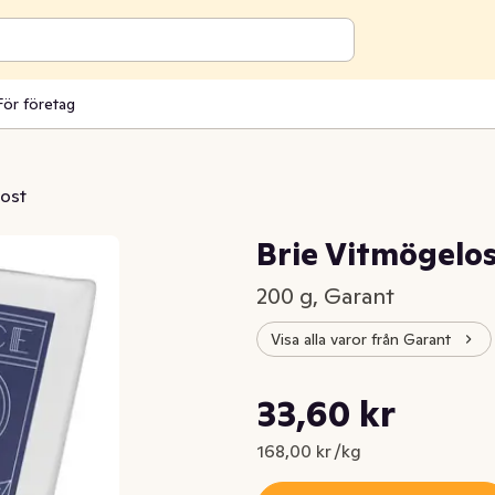
För företag
ost
Brie Vitmögelo
200 g, Garant
Visa alla varor från Garant
Styckpris: 168,00 kr /kg
33,60 kr
Nuvarande pris är: 33,60 kr
168,00 kr /kg