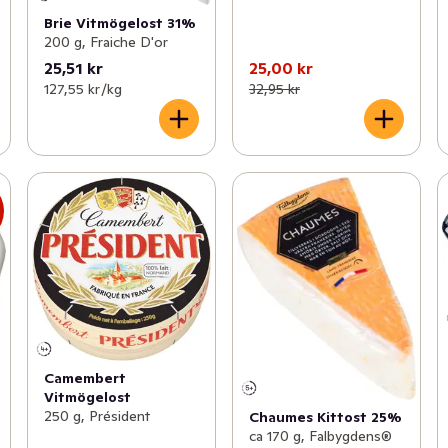
Brie Vitmögelost 31%
200 g, Fraiche D'or
25,51 kr
25,00 kr
127,55 kr /kg
32,95 kr
s
Camembert
Vitmögelost
250 g, Président
Chaumes Kittost 25%
ca 170 g, Falbygdens®