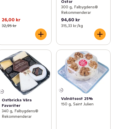
Ostar
300 g, Falbygdens®
Rekommenderar
26,00 kr
94,60 kr
32,95 kr
315,33 kr /kg
Valnötsost 25%
Ostbricka Våra
150 g, Saint Julien
Favoriter
340 g, Falbygdens®
Rekommenderar