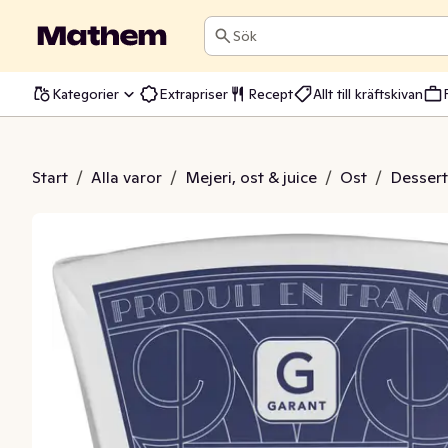
Sök
Kategorier
Extrapriser
Recept
Allt till kräftskivan
itmögelost 30%
Start
/
Alla varor
/
Mejeri, ost & juice
/
Ost
/
Dessert