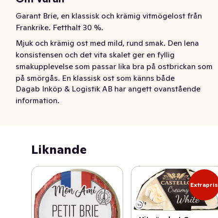
Garant Brie, en klassisk och krämig vitmögelost från 
Frankrike. Fetthalt 30 %.
Mjuk och krämig ost med mild, rund smak. Den lena 
konsistensen och det vita skalet ger en fyllig 
smakupplevelse som passar lika bra på ostbrickan som 
på smörgås. En klassisk ost som känns både 
Dagab Inköp & Logistik AB har angett ovanstående
vardagslyxig och lätt att tycka om. Fetthalt 30%. 200 
information.
gram.
Liknande
Extrapri