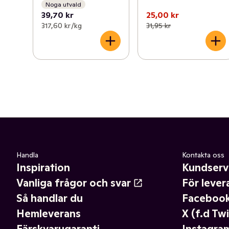
Noga utvald
39,70 kr
25,00 kr
317,60 kr /kg
31,95 kr
Handla
Kontakta oss
Inspiration
Kundserv
Vanliga frågor och svar
För lever
Så handlar du
Faceboo
Hemleverans
X (f.d Twi