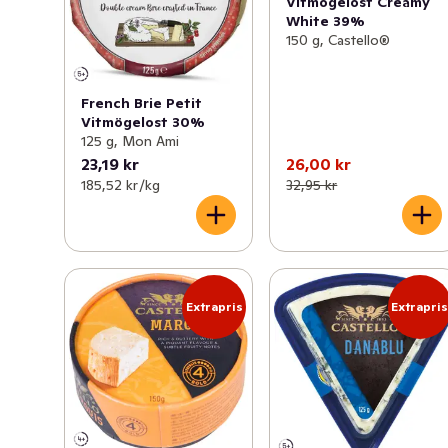
Vitmögelost Creamy
White 39%
150 g, Castello®
French Brie Petit
Vitmögelost 30%
125 g, Mon Ami
23,19 kr
26,00 kr
185,52 kr /kg
32,95 kr
Extrapris
Extrapri