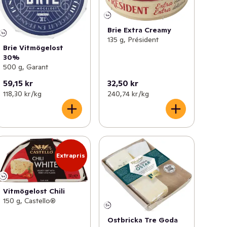
Brie Extra Creamy
135 g, Président
Brie Vitmögelost
30%
500 g, Garant
59,15 kr
32,50 kr
118,30 kr /kg
240,74 kr /kg
Extrapris
Vitmögelost Chili
150 g, Castello®
Ostbricka Tre Goda