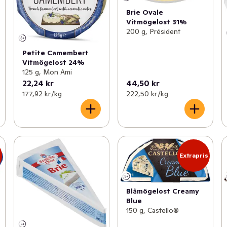
Brie Ovale
Vitmögelost 31%
200 g, Président
Petite Camembert
Vitmögelost 24%
125 g, Mon Ami
22,24 kr
44,50 kr
177,92 kr /kg
222,50 kr /kg
s
Extrapris
Blåmögelost Creamy
Blue
150 g, Castello®