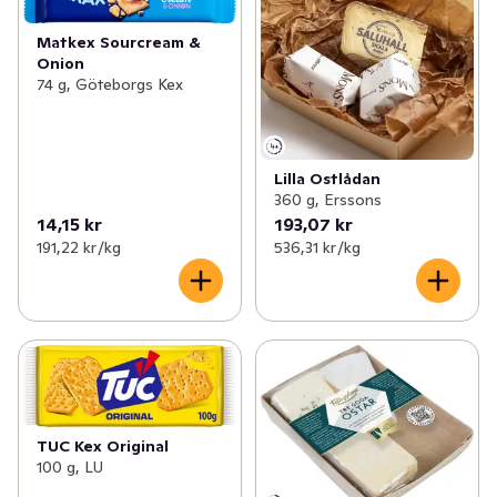
Matkex Sourcream &
Onion
74 g, Göteborgs Kex
Lilla Ostlådan
360 g, Erssons
14,15 kr
193,07 kr
191,22 kr /kg
536,31 kr /kg
TUC Kex Original
100 g, LU