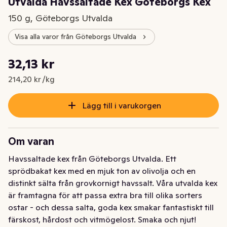
Utvalda Havssaltade Kex Göteborgs Kex
150 g, Göteborgs Utvalda
Visa alla varor från Göteborgs Utvalda
Styckpris: 214,20 kr /kg
32,13 kr
Nuvarande pris är: 32,13 kr
214,20 kr /kg
Lägg till i varukorgen
Om varan
Havssaltade kex från Göteborgs Utvalda. Ett 
sprödbakat kex med en mjuk ton av olivolja och en 
distinkt sälta från grovkornigt havssalt. Våra utvalda kex 
är framtagna för att passa extra bra till olika sorters 
ostar - och dessa salta, goda kex smakar fantastiskt till 
färskost, hårdost och vitmögelost. Smaka och njut! 