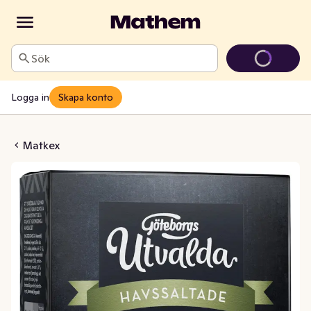
Sök
Logga in
Skapa konto
tade Kex Göteborgs Kex
Matkex