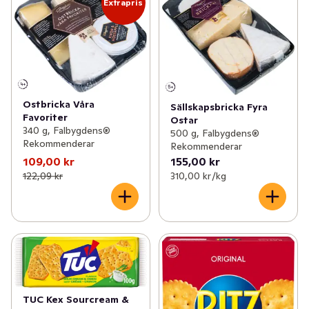
Extrapris
Ostbricka Våra
Sällskapsbricka Fyra
Favoriter
Ostar
340 g, Falbygdens®
500 g, Falbygdens®
Rekommenderar
Rekommenderar
109,00 kr
155,00 kr
122,09 kr
310,00 kr /kg
TUC Kex Sourcream &