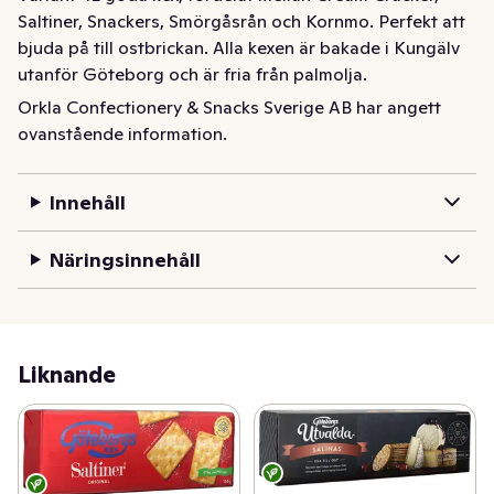
Saltiner, Snackers, Smörgåsrån och Kornmo. Perfekt att 
bjuda på till ostbrickan. Alla kexen är bakade i Kungälv 
utanför Göteborg och är fria från palmolja.
Orkla Confectionery & Snacks Sverige AB har angett
Variant innehåller fem olika sorters smörgåskex och ger 
ovanstående information.
variation till ostbrickan. Totalt innehåller Variant 42 kex, 
fördelat mellan Cream Cracker, Saltiner, Snackers, 
Smörgåsrån och Kornmo. Perfekt att bjuda på till 
Innehåll
ostbrickan. Bakade utan palmolja
Näringsinnehåll
Liknande