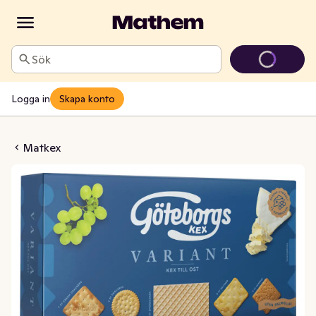
Sök
Logga in
Skapa konto
andade Smörgåskex
Matkex