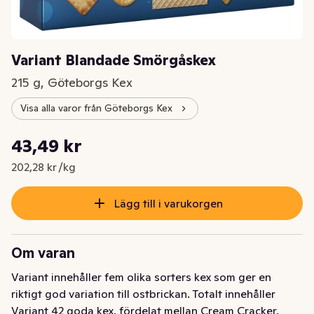
Variant Blandade Smörgåskex
215 g, Göteborgs Kex
Visa alla varor från Göteborgs Kex
Styckpris: 202,28 kr /kg
43,49 kr
Nuvarande pris är: 43,49 kr
202,28 kr /kg
Lägg till i varukorgen
Om varan
Variant innehåller fem olika sorters kex som ger en 
riktigt god variation till ostbrickan. Totalt innehåller 
Variant 42 goda kex, fördelat mellan Cream Cracker, 