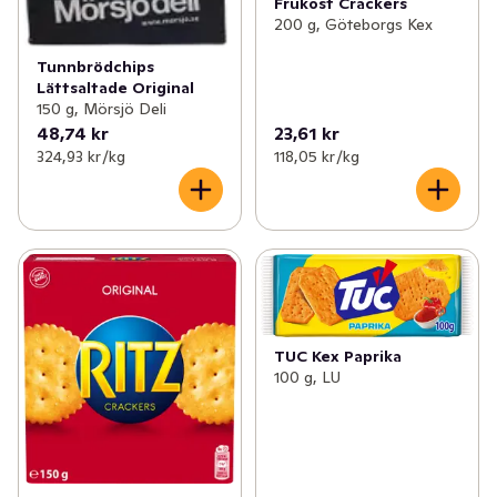
Frukost Crackers
200 g, Göteborgs Kex
Tunnbrödchips
Lättsaltade Original
150 g, Mörsjö Deli
48,74 kr
23,61 kr
324,93 kr /kg
118,05 kr /kg
TUC Kex Paprika
100 g, LU