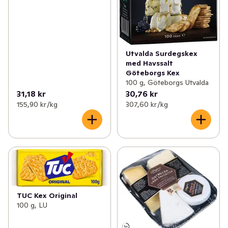
Utvalda Surdegskex
med Havssalt
Göteborgs Kex
100 g, Göteborgs Utvalda
31,18 kr
30,76 kr
155,90 kr /kg
307,60 kr /kg
TUC Kex Original
100 g, LU