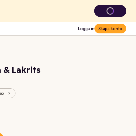
Logga in
Skapa konto
 & Lakrits
Kex