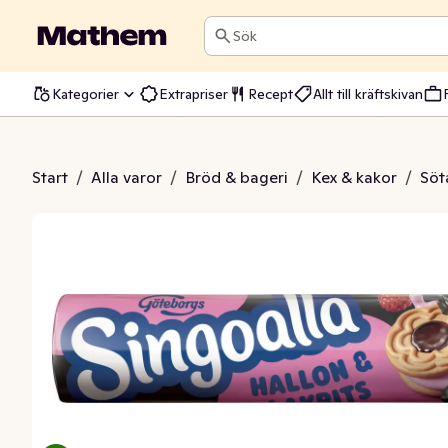
Sök
Kategorier
Extrapriser
Recept
Allt till kräftskivan
a Hallon & Lakrits
Start
/
Alla varor
/
Bröd & bageri
/
Kex & kakor
/
Söt