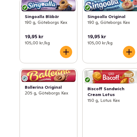
smaker som uppskattas av hela familjen och passar till 
alla tillfällen. Kakorna är veganska och bakade utan 
palmolja.
Singoalla Blåbär
Singoalla Original
190 g, Göteborgs Kex
190 g, Göteborgs Kex
19,95 kr
19,95 kr
105,00 kr /kg
105,00 kr /kg
Ballerina Original
Biscoff Sandwich
205 g, Göteborgs Kex
Cream Lotus
150 g, Lotus Kex