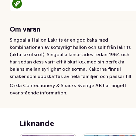
Om varan
Singoalla Hallon Lakrits är en god kaka med 
kombinationen av sötsyrligt hallon och salt från lakrits 
(äkta lakritsrot). Singoalla lanserades redan 1964 och 
har sedan dess varit ett älskat kex med sin perfekta 
balans mellan syrlighet och sötma. Kakorna finns i 
smaker som uppskattas av hela familjen och passar till 
alla tillfällen. Kakorna är veganska och bakade utan 
Orkla Confectionery & Snacks Sverige AB har angett
palmolja.
ovanstående information.
Singoalla Hallon Lakrits är en god kaka med 
kombinationen av sötsyrligt hallon och salt från lakrits 
(äkta lakritsrot). Singoalla lanserades redan 1964 och 
Liknande
har sedan dess varit ett älskat kex med sin perfekta 
balans mellan syrlighet och sötma. Kakorna finns i 