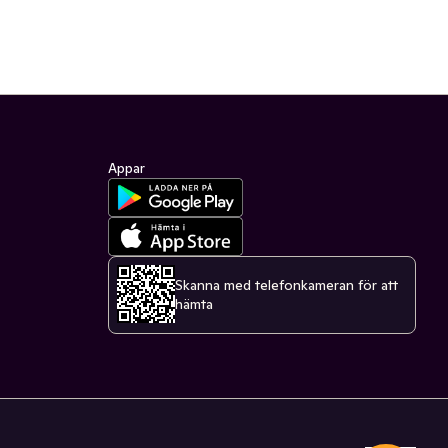
Appar
Skanna med telefonkameran för att
hämta