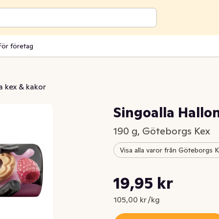
För företag
a kex & kakor
Singoalla Hallon
190 g, Göteborgs Kex
Visa alla varor från Göteborgs 
Styckpris: 105,00 kr /kg
19,95 kr
Nuvarande pris är: 19,95 kr
105,00 kr /kg