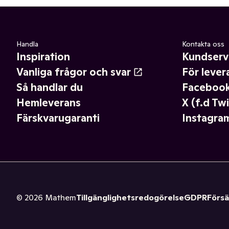
Handla
Kontakta oss
Inspiration
Kundserv
Vanliga frågor och svar
För lever
Så handlar du
Faceboo
Hemleverans
X (f.d Twi
Färskvarugaranti
Instagra
©
2026
Mathem
Tillgänglighetsredogörelse
GDPR
Försä