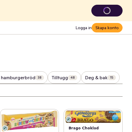
Logga in
Skapa konto
& hamburgerbröd
Tilltugg
Deg & bak
38
48
15
Brago Choklad