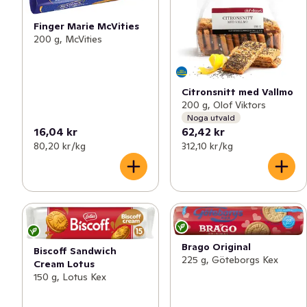
Finger Marie McVities
200 g, McVities
Citronsnitt med Vallmo
200 g, Olof Viktors
Noga utvald
16,04 kr
62,42 kr
80,20 kr /kg
312,10 kr /kg
Brago Original
Biscoff Sandwich
225 g, Göteborgs Kex
Cream Lotus
150 g, Lotus Kex