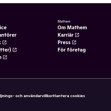
Mathem
ice
Om Mathem
antörer
Karriär
k
Press
tter)
För företag
m
ljnings- och användarvillkor
Hantera cookies