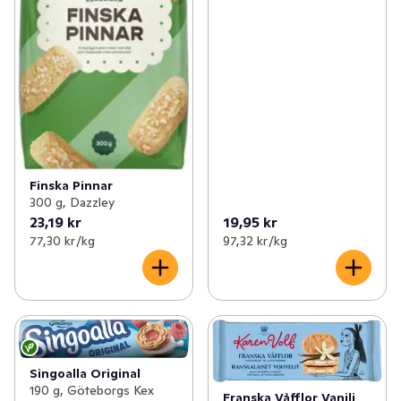
Finska Pinnar
300 g, Dazzley
23,19 kr
19,95 kr
77,30 kr /kg
97,32 kr /kg
Singoalla Original
190 g, Göteborgs Kex
Franska Våfflor Vanilj