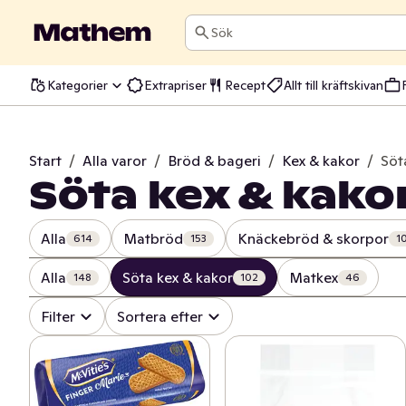
Sök
Kategorier
Extrapriser
Recept
Allt till kräftskivan
Start
/
Alla varor
/
Bröd & bageri
/
Kex & kakor
/
Söt
Söta kex & kako
Alla
Matbröd
Knäckebröd & skorpor
614
153
1
Alla
Söta kex & kakor
Matkex
148
102
46
Filter
Sortera efter