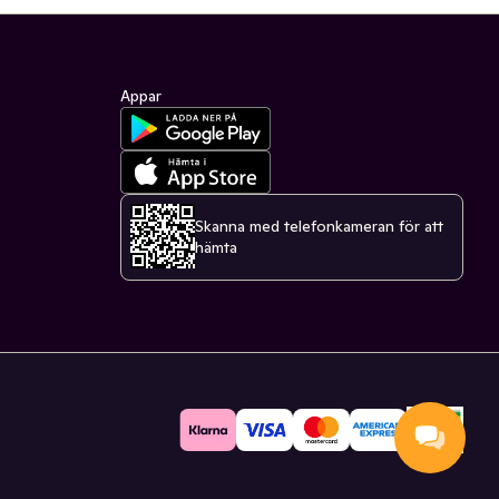
Appar
Skanna med telefonkameran för att
hämta