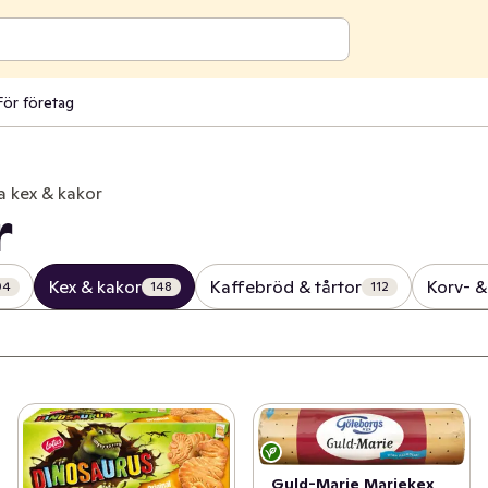
För företag
a kex & kakor
r
Kex & kakor
Kaffebröd & tårtor
Korv- 
04
148
112
Guld-Marie Mariekex