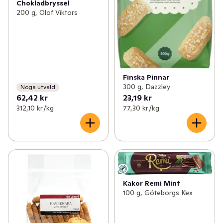
Chokladbryssel
200 g, Olof Viktors
Finska Pinnar
300 g, Dazzley
Noga utvald
62,42 kr
23,19 kr
312,10 kr /kg
77,30 kr /kg
Kakor Remi Mint
100 g, Göteborgs Kex