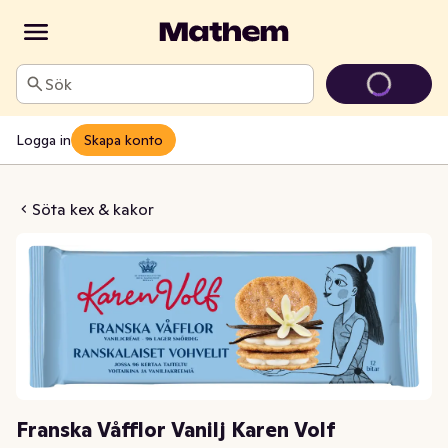
Sök
Logga in
Skapa konto
or Vanilj Karen Volf
Söta kex & kakor
Franska Våfflor Vanilj Karen Volf