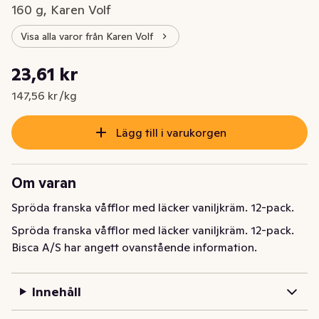
160 g, Karen Volf
Visa alla varor från Karen Volf
Styckpris: 147,56 kr /kg
23,61 kr
Nuvarande pris är: 23,61 kr
147,56 kr /kg
Lägg till i varukorgen
Om varan
Spröda franska våfflor med läcker vaniljkräm. 12-pack.
Spröda franska våfflor med läcker vaniljkräm. 12-pack.
Bisca A/S har angett ovanstående information.
Innehåll