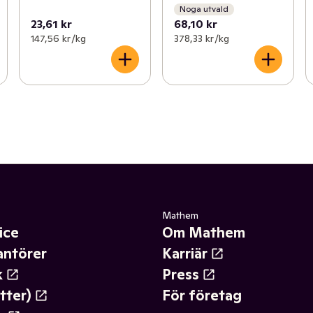
Noga utvald
23,61 kr
68,10 kr
147,56 kr /kg
378,33 kr /kg
Mathem
ice
Om Mathem
antörer
Karriär
k
Press
tter)
För företag