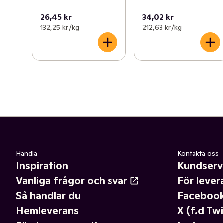
26,45 kr
34,02 kr
132,25 kr /kg
212,63 kr /kg
Handla
Kontakta oss
Inspiration
Kundserv
Vanliga frågor och svar
För lever
Så handlar du
Faceboo
Hemleverans
X (f.d Twi