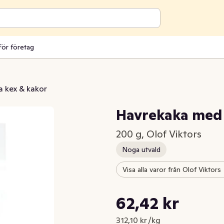
För företag
a kex & kakor
Havrekaka med
200 g, Olof Viktors
Noga utvald
Visa alla varor från Olof Viktors
Styckpris: 312,10 kr /kg
62,42 kr
Nuvarande pris är: 62,42 kr
312,10 kr /kg