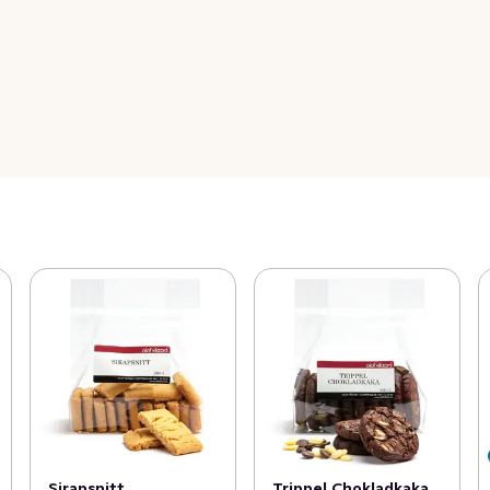
Sirapsnitt
Trippel Chokladkaka