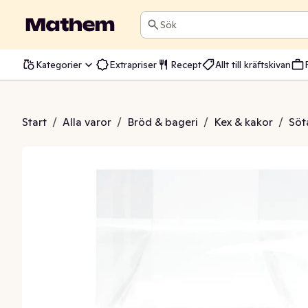
Sök
Kategorier
Extrapriser
Recept
Allt till kräftskivan
aka med Russin
Start
/
Alla varor
/
Bröd & bageri
/
Kex & kakor
/
Söt