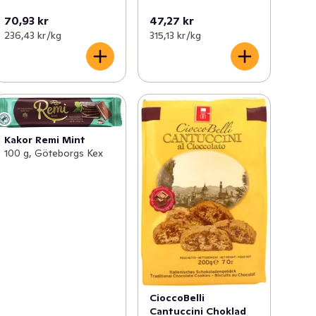
70,93 kr
47,27 kr
236,43 kr /kg
315,13 kr /kg
Kakor Remi Mint
100 g, Göteborgs Kex
CioccoBelli
Cantuccini Choklad