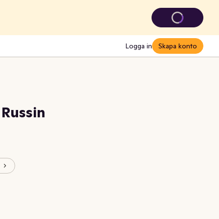
Logga in
Skapa konto
 Russin