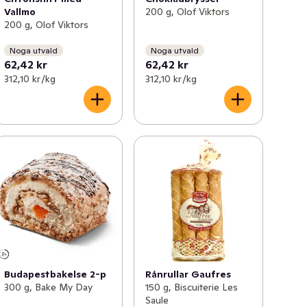
Vallmo
200 g, Olof Viktors
200 g, Olof Viktors
Noga utvald
Noga utvald
62,42 kr
62,42 kr
312,10 kr /kg
312,10 kr /kg
Budapestbakelse 2-p
Rånrullar Gaufres
300 g, Bake My Day
150 g, Biscuiterie Les
Saule