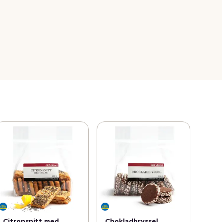
Citronsnitt med
Chokladbryssel