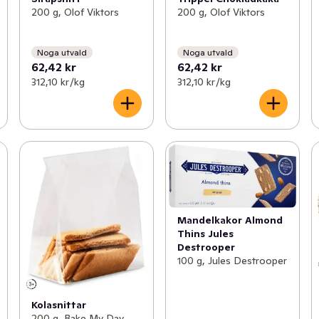
200 g, Olof Viktors
200 g, Olof Viktors
Noga utvald
Noga utvald
62,42 kr
62,42 kr
312,10 kr /kg
312,10 kr /kg
Mandelkakor Almond
Thins Jules
Destrooper
100 g, Jules Destrooper
Kolasnittar
200 g, Bake My Day