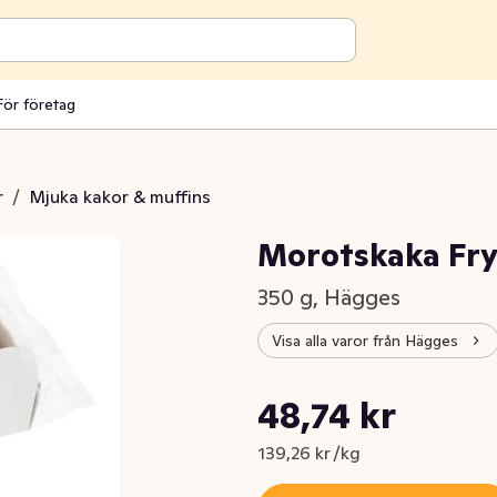
För företag
r
/
Mjuka kakor & muffins
Morotskaka Fry
350 g, Hägges
Visa alla varor från Hägges
Styckpris: 139,26 kr /kg
48,74 kr
Nuvarande pris är: 48,74 kr
139,26 kr /kg