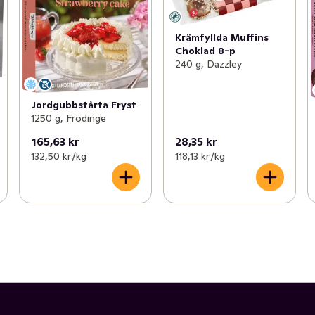
Krämfyllda Muffins
Choklad 8-p
240 g, Dazzley
Jordgubbstårta Fryst
1250 g, Frödinge
165,63 kr
28,35 kr
132,50 kr /kg
118,13 kr /kg