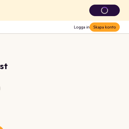
Logga in
Skapa konto
st