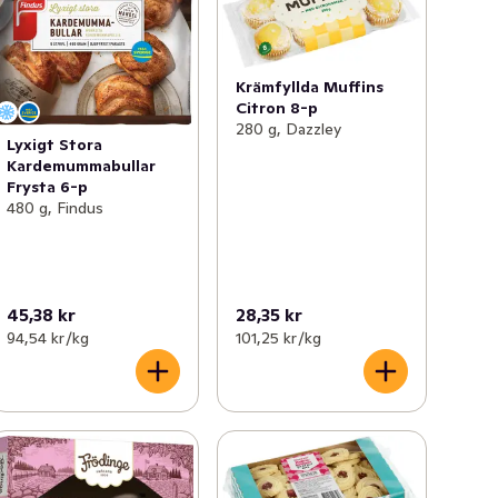
Krämfyllda Muffins
Citron 8-p
280 g, Dazzley
Lyxigt Stora
Kardemummabullar
Frysta 6-p
480 g, Findus
45,38 kr
28,35 kr
94,54 kr /kg
101,25 kr /kg