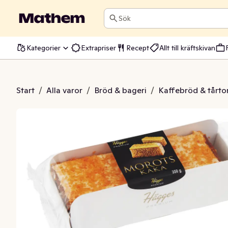
Sök
Kategorier
Extrapriser
Recept
Allt till kräftskivan
tskaka Fryst
Start
/
Alla varor
/
Bröd & bageri
/
Kaffebröd & tårto