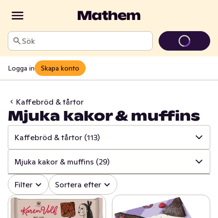
Sök
Logga in
Skapa konto
Kaffebröd & tårtor
Mjuka kakor & muffins
Kaffebröd & tårtor
(113)
✓
Alla
(615)
Mjuka kakor & muffins
(29)
✓
Matbröd
(153)
✓
Alla
(113)
Filter
Sortera efter
✓
Knäckebröd & skorpor
(104)
✓
Vetebröd, bullar & längder
(13)