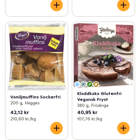
Kladdkaka Glutenfri
Vaniljmuffins Sockerfri
Vegansk Fryst
200 g, Hägges
380 g, Frödinge
42,12 kr
40,95 kr
210,60 kr /kg
107,76 kr /kg