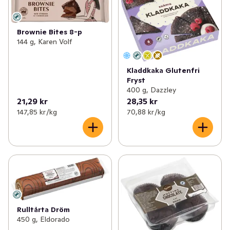
✓
Kex & kakor
(148)
✓
Kondisbitar
(28)
✓
Kaffebröd & tårtor
(113)
✓
Frysta bullar & kakor
(9)
Brownie Bites 8-p
144 g, Karen Volf
✓
Korv- & hamburgerbröd
(38)
✓
Mjuka kakor & muffins
(29)
Kladdkaka Glutenfri
✓
Tilltugg
(48)
✓
Frysta tårtor
(9)
Fryst
400 g, Dazzley
✓
Deg & bak
(15)
✓
Färska tårtor & efterrätter
(19)
21,29 kr
28,35 kr
147,85 kr /kg
70,88 kr /kg
✓
Frysta desserter & pajer
(6)
✓
Tårtbotten
(5)
Rulltårta Dröm
450 g, Eldorado