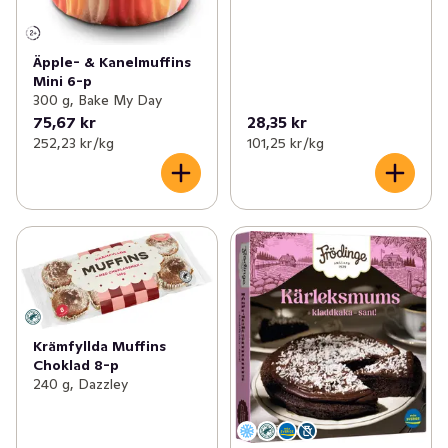
Äpple- & Kanelmuffins
Mini 6-p
300 g, Bake My Day
75,67 kr
28,35 kr
252,23 kr /kg
101,25 kr /kg
Krämfyllda Muffins
Choklad 8-p
240 g, Dazzley