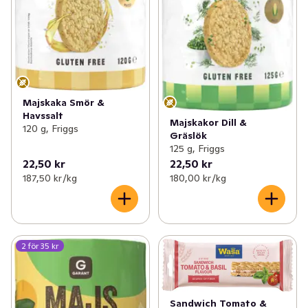
Majskaka Smör &
Havssalt
Majskakor Dill &
120 g, Friggs
Gräslök
125 g, Friggs
22,50 kr
22,50 kr
187,50 kr /kg
180,00 kr /kg
2 för 35 kr
Sandwich Tomato &