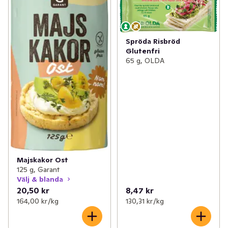
✓
Kex & kakor
(148)
✓
Sandwich
(7)
✓
Kaffebröd & tårtor
(111)
✓
Crostini
(5)
Spröda Risbröd
✓
Korv- & hamburgerbröd
(38)
Glutenfri
✓
Krustader
(1)
65 g, OLDA
✓
Tilltugg
(48)
✓
Krutonger
(1)
✓
Deg & bak
(15)
✓
Grissini
(4)
Majskakor Ost
125 g, Garant
Välj & blanda
20,50 kr
8,47 kr
164,00 kr /kg
130,31 kr /kg