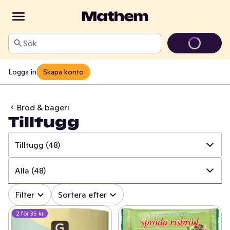
Sök
Logga in
Skapa konto
Bröd & bageri
Tilltugg
Tilltugg
(48)
✓
Alla
(613)
Alla
(48)
✓
Matbröd
(153)
✓
Alla
(48)
Filter
Sortera efter
✓
Knäckebröd & skorpor
(104)
2 för 35 kr
✓
Ris- & majskakor
(27)