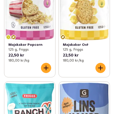
Majskakor Popcorn
Majskakor Ost
125 g, Friggs
125 g, Friggs
22,50 kr
22,50 kr
180,00 kr /kg
180,00 kr /kg