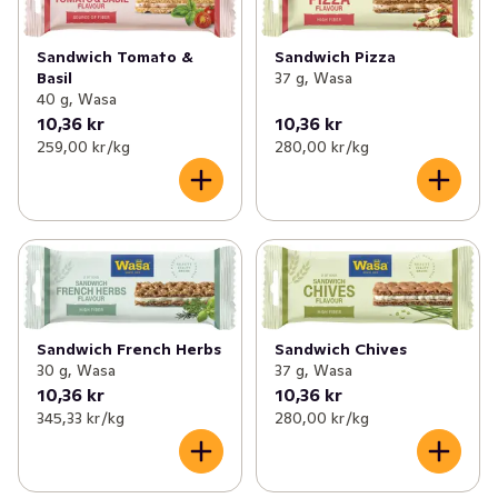
✓
Kex & kakor
(148)
✓
Sandwich
(7)
Sandwich Tomato &
Sandwich Pizza
✓
Kaffebröd & tårtor
(113)
✓
Crostini
(5)
Basil
37 g, Wasa
40 g, Wasa
✓
Korv- & hamburgerbröd
(38)
✓
Krustader
(1)
10,36 kr
10,36 kr
259,00 kr /kg
280,00 kr /kg
✓
Tilltugg
(48)
✓
Krutonger
(1)
✓
Deg & bak
(15)
✓
Grissini
(4)
Sandwich French Herbs
Sandwich Chives
30 g, Wasa
37 g, Wasa
10,36 kr
10,36 kr
345,33 kr /kg
280,00 kr /kg