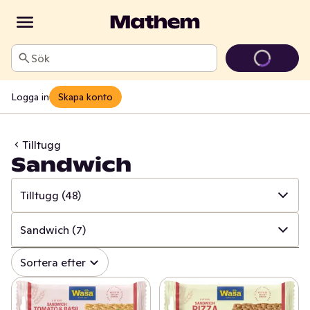
Sök
Logga in
Skapa konto
Tilltugg
Sandwich
Tilltugg
(48)
✓
Alla
(615)
Sandwich
(7)
✓
Matbröd
(153)
✓
Alla
(48)
Sortera efter
✓
Knäckebröd & skorpor
(104)
✓
Ris- & majskakor
(27)