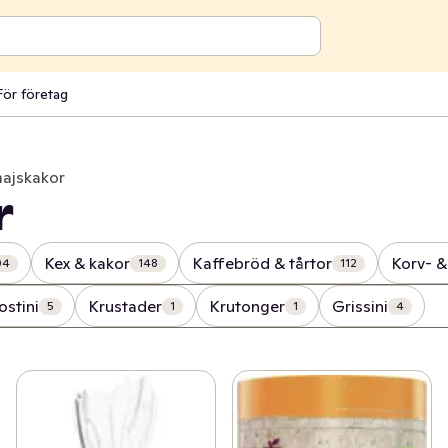
För företag
majskakor
r
Kex & kakor
Kaffebröd & tårtor
Korv- 
04
148
112
ostini
Krustader
Krutonger
Grissini
5
1
1
4