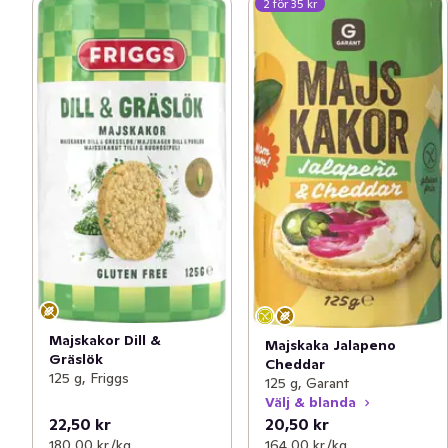
2 för 35 kr
Majskakor Dill &
Majskaka Jalapeno
Gräslök
Cheddar
125 g, Friggs
125 g, Garant
Välj & blanda
22,50 kr
20,50 kr
180,00 kr /kg
164,00 kr /kg