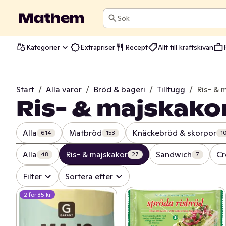
Sök
Kategorier
Extrapriser
Recept
Allt till kräftskivan
Start
/
Alla varor
/
Bröd & bageri
/
Tilltugg
/
Ris- & 
Ris- & majskako
Alla
Matbröd
Knäckebröd & skorpor
614
153
1
Alla
Ris- & majskakor
Sandwich
Cr
48
27
7
Filter
Sortera efter
2 för 35 kr