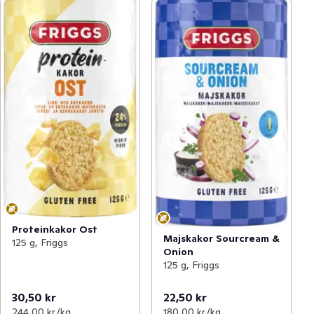
Proteinkakor Ost
Majskakor Sourcream &
125 g, Friggs
Onion
125 g, Friggs
30,50 kr
22,50 kr
244,00 kr /kg
180,00 kr /kg