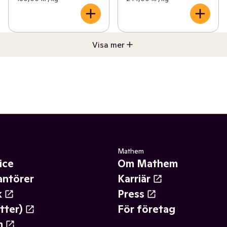
Visa mer
Mathem
ice
Om Mathem
antörer
Karriär
k
Press
tter)
För företag
m