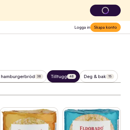
Logga in
Skapa konto
& hamburgerbröd
Tilltugg
Deg & bak
38
48
15