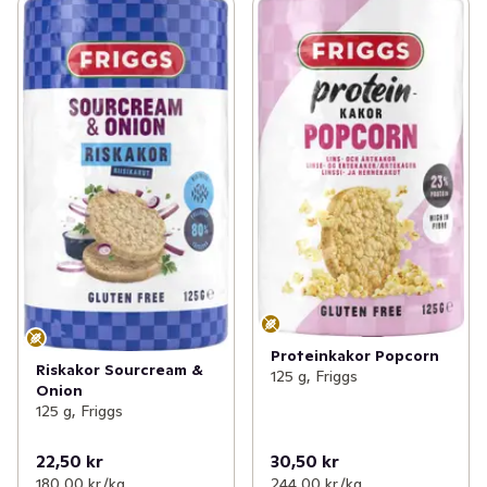
Proteinkakor Popcorn
Riskakor Sourcream &
125 g, Friggs
Onion
125 g, Friggs
22,50 kr
30,50 kr
180,00 kr /kg
244,00 kr /kg