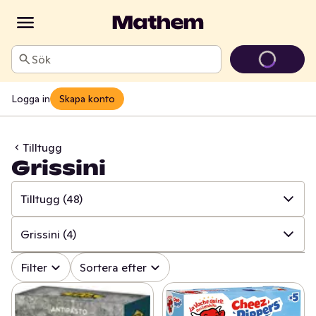
Sök
Logga in
Skapa konto
Tilltugg
Grissini
Tilltugg
(48)
✓
Alla
(613)
Grissini
(4)
✓
Matbröd
(153)
✓
Alla
(48)
Filter
Sortera efter
✓
Knäckebröd & skorpor
(103)
✓
Ris- & majskakor
(27)