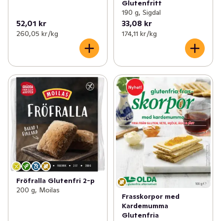
Glutenfritt
190 g, Sigdal
52,01 kr
33,08 kr
260,05 kr /kg
174,11 kr /kg
Fröfralla Glutenfri 2-p
200 g, Moilas
Frasskorpor med
Kardemumma
Glutenfria