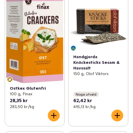
Handgjorda
Knäckesticks Sesam &
Havssalt
150 g, Olof Viktors
Ostkex Glutenfri
100 g, Finax
Noga utvald
28,35 kr
62,42 kr
283,50 kr /kg
416,13 kr /kg