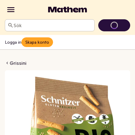
Sök
Logga in
Skapa konto
esam Glutenfri EKO
Grissini