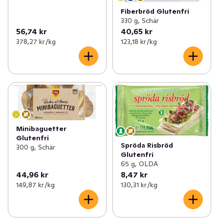
Fiberbröd Glutenfri
330 g, Schär
56,74 kr
40,65 kr
378,27 kr /kg
123,18 kr /kg
Minibaguetter
Glutenfri
Spröda Risbröd
300 g, Schär
Glutenfri
65 g, OLDA
44,96 kr
8,47 kr
149,87 kr /kg
130,31 kr /kg