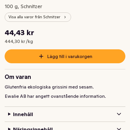
100 g, Schnitzer
Visa alla varor från Schnitzer
Styckpris: 444,30 kr /kg
44,43 kr
Nuvarande pris är: 44,43 kr
444,30 kr /kg
Lägg till i varukorgen
Om varan
Glutenfria ekologiska grissini med sesam.
Ewalie AB har angett ovanstående information.
Innehåll
Näringsinnehåll