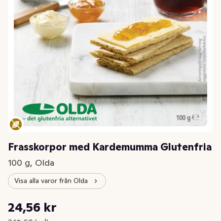
Frasskorpor med Kardemumma Glutenfria
100 g, Olda
Visa alla varor från Olda
Styckpris: 245,60 kr /kg
24,56 kr
Nuvarande pris är: 24,56 kr