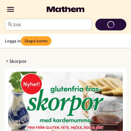
Sök
Logga in
Skapa konto
 Kardemumma Glutenfria
Skorpor