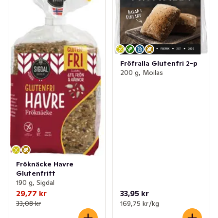
Fröfralla Glutenfri 2-p
200 g, Moilas
Fröknäcke Havre
Glutenfritt
190 g, Sigdal
29,77 kr
33,95 kr
33,08 kr
169,75 kr /kg