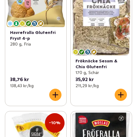
Havrefralla Glutenfri
Fryst 4-p
280 g, Fria
Fröknäcke Sesam &
Chia Glutenfri
170 g, Schär
38,76 kr
35,92 kr
138,43 kr /kg
211,29 kr /kg
-10%