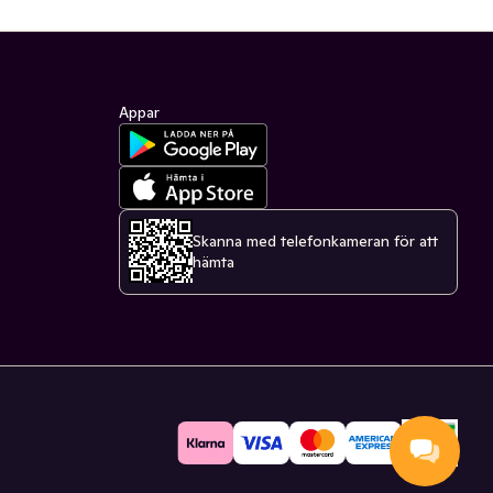
Appar
Skanna med telefonkameran för att
hämta