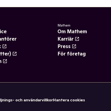
Mathem
ice
Om Mathem
antörer
Karriär
k
Press
tter)
För företag
m
ljnings- och användarvillkor
Hantera cookies