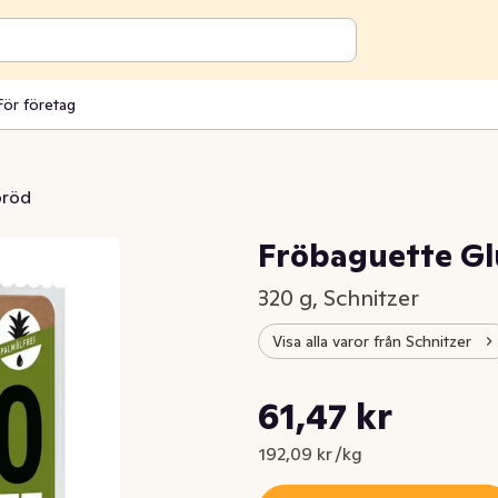
För företag
bröd
Fröbaguette Gl
320 g, Schnitzer
Visa alla varor från Schnitzer
Styckpris: 192,09 kr /kg
61,47 kr
Nuvarande pris är: 61,47 kr
192,09 kr /kg