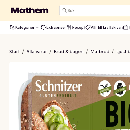
Sök
Kategorier
Extrapriser
Recept
Allt till kräftskivan
tte Glutenfri EKO
Start
/
Alla varor
/
Bröd & bageri
/
Matbröd
/
Ljust 