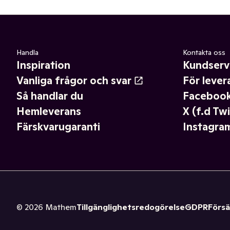
Handla
Kontakta oss
Inspiration
Kundserv
Vanliga frågor och svar
För lever
Så handlar du
Faceboo
Hemleverans
X (f.d Twi
Färskvarugaranti
Instagra
©
2026
Mathem
Tillgänglighetsredogörelse
GDPR
Försä