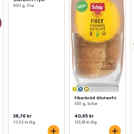
500 g, Fria
Fiberbröd Glutenfri
330 g, Schär
38,76 kr
40,65 kr
77,52 kr /kg
123,18 kr /kg