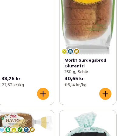
Mörkt Surdegsbröd
Glutenfri
350 g, Schär
38,76 kr
40,65 kr
77,52 kr /kg
116,14 kr /kg