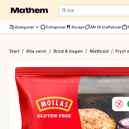
Sök
Kategorier
Extrapriser
Recept
Allt till kräftskivan
Glutenfri Fryst 3-p
Start
/
Alla varor
/
Bröd & bageri
/
Matbröd
/
Fryst