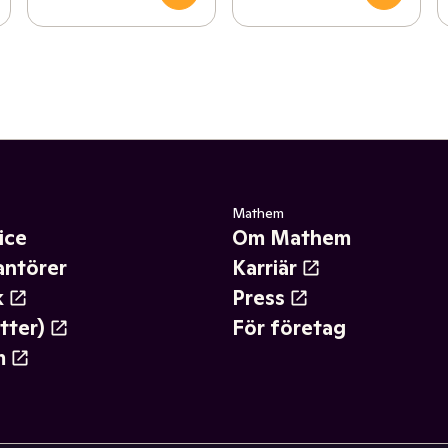
Mathem
ice
Om Mathem
antörer
Karriär
k
Press
tter)
För företag
m