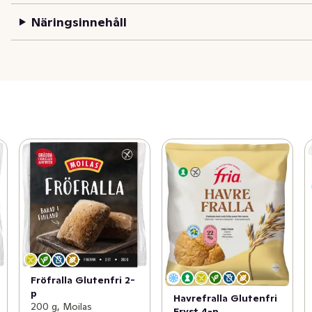
Näringsinnehåll
Fröfralla Glutenfri 2-
p
Havrefralla Glutenfri
200 g, Moilas
Fryst 4-p