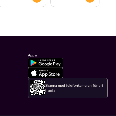
Appar
Skanna med telefonkameran för att
hämta