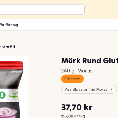
För företag
 matbröd
Mörk Rund Glut
240 g, Moilas
Prismatch
Visa alla varor från Moilas
Styckpris: 157,08 kr /kg
37,70 kr
Nuvarande pris är: 37,70 kr
157,08 kr /kg