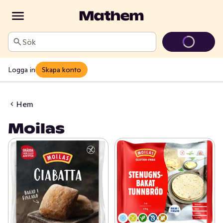
Sök
Logga in
Skapa konto
Hem
Moilas