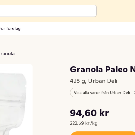
För företag
ranola
Granola Paleo N
425 g, Urban Deli
Visa alla varor från Urban Deli
Styckpris: 222,59 kr /kg
94,60 kr
Nuvarande pris är: 94,60 kr
222,59 kr /kg