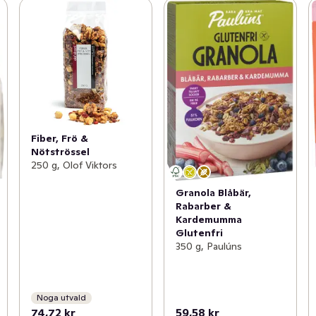
Fiber, Frö &
Nötströssel
250 g, Olof Viktors
Granola Blåbär,
Rabarber &
Kardemumma
Glutenfri
350 g, Paulúns
Noga utvald
74,72 kr
59,58 kr