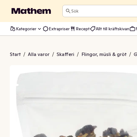
Sök
Kategorier
Extrapriser
Recept
Allt till kräftskivan
tter & Frön Glutenfri EKO
Start
/
Alla varor
/
Skafferi
/
Flingor, müsli & gröt
/
G