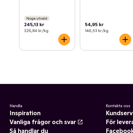
Noga utvald
245,13 kr
54,95 kr
326,84 kr /kg
146,53 kr /kg
Handla
Kontakta oss
Inspiration
Kundserv
Vanliga frågor och svar
För lever
Så handlar du
Faceboo