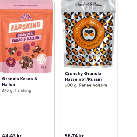
Crunchy Granola
Granola Kakao &
Hasselnöt/Russin
Hallon
500 g, Renée Voltaire
375 g, Färsking
44,43 kr
56,74 kr