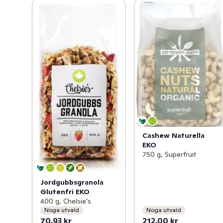
Cashew Naturella
EKO
750 g, Superfruit
Jordgubbsgranola
Glutenfri EKO
400 g, Chelsie's
Noga utvald
Noga utvald
70,93 kr
212,00 kr