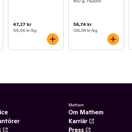
450 g, Paulúns
47,27 kr
56,74 kr
135,06 kr /kg
126,09 kr /kg
Mathem
ice
Om Mathem
antörer
Karriär
k
Press