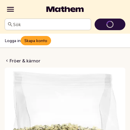
Sök
Logga in
Skapa konto
pafrön EKO
Fröer & kärnor