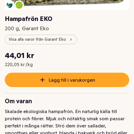
Hampafrön EKO
200 g, Garant Eko
Visa alla varor från Garant Eko
Styckpris: 220,05 kr /kg
44,01 kr
Nuvarande pris är: 44,01 kr
220,05 kr /kg
Lägg till i varukorgen
Om varan
Skalade ekologiska hampafrön. En naturlig källa till 
protein och fibrer. Mjuk och nötaktig smak som passar 
perfekt i många rätter. Strö dem över sallader, 
smoothies eller yoghurt, blanda i bakverk och bröd eller 